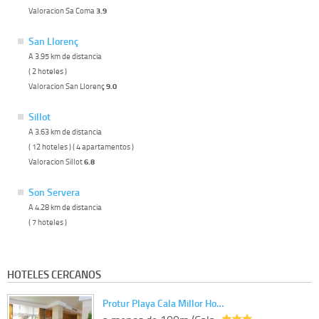
Valoracion Sa Coma
3.9
San Llorenç
A 3.95 km de distancia
( 2 hoteles )
Valoracion San Llorenç
9.0
Sillot
A 3.63 km de distancia
( 12 hoteles ) ( 4 apartamentos )
Valoracion Sillot
6.8
Son Servera
A 4.28 km de distancia
( 7 hoteles )
HOTELES CERCANOS
Protur Playa Cala Millor Ho…