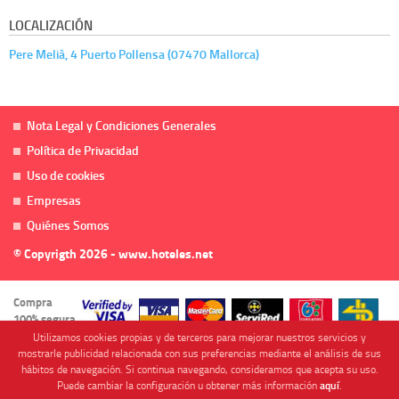
LOCALIZACIÓN
Pere Melià, 4 Puerto Pollensa (07470 Mallorca)
Nota Legal y Condiciones Generales
Política de Privacidad
Uso de cookies
Empresas
Quiénes Somos
© Copyrigth 2026 - www.hoteles.net
Compra
100% segura
Utilizamos cookies propias y de terceros para mejorar nuestros servicios y
mostrarle publicidad relacionada con sus preferencias mediante el análisis de sus
hábitos de navegación. Si continua navegando, consideramos que acepta su uso.
Puede cambiar la configuración u obtener más información
aquí
.