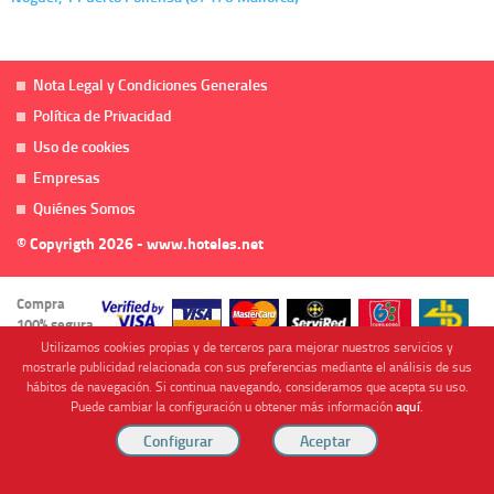
Nota Legal y Condiciones Generales
Política de Privacidad
Uso de cookies
Empresas
Quiénes Somos
© Copyrigth 2026 - www.hoteles.net
Compra
100% segura
Utilizamos cookies propias y de terceros para mejorar nuestros servicios y
mostrarle publicidad relacionada con sus preferencias mediante el análisis de sus
hábitos de navegación. Si continua navegando, consideramos que acepta su uso.
Puede cambiar la configuración u obtener más información
aquí
.
Cofinanciado por
Viajes Anticiclón, S.L. Agencia de Viajes Online - C.I. MU-107-2-25. C/ Mayor nº46 Bajo,