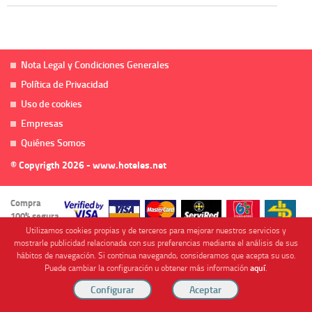
Nota Legal y Condiciones Generales
Política de Privacidad
Uso de cookies
Empresas
Quiénes Somos
© Copyrigth 2026 - www.hoteles.net
Compra
100% segura
Utilizamos cookies propias y de terceros para mejorar nuestros servicios y
mostrarle publicidad relacionada con sus preferencias mediante el análisis de sus
hábitos de navegación. Si continua navegando, consideramos que acepta su uso.
Puede cambiar la configuración u obtener más información
aquí
.
Cofinanciado por