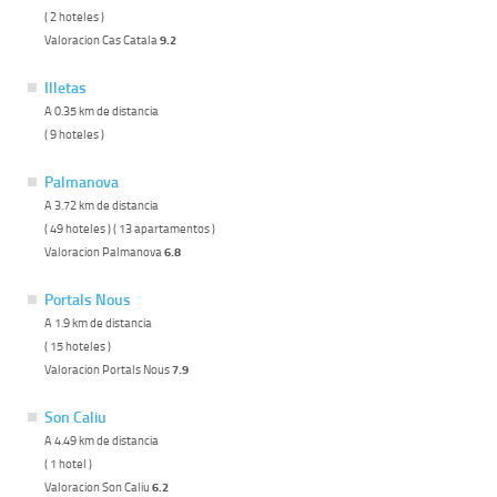
( 2 hoteles )
Valoracion Cas Catala
9.2
Illetas
A 0.35 km de distancia
( 9 hoteles )
Palmanova
A 3.72 km de distancia
( 49 hoteles ) ( 13 apartamentos )
Valoracion Palmanova
6.8
Portals Nous
A 1.9 km de distancia
( 15 hoteles )
Valoracion Portals Nous
7.9
Son Caliu
A 4.49 km de distancia
( 1 hotel )
Valoracion Son Caliu
6.2