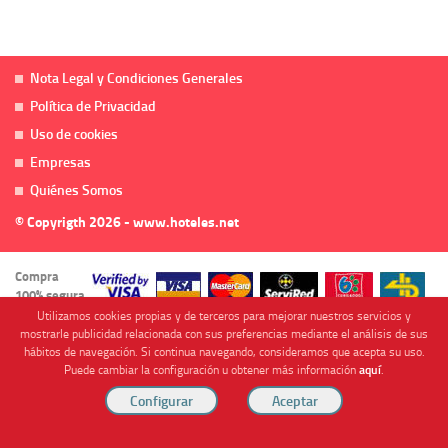
Nota Legal y Condiciones Generales
Política de Privacidad
Uso de cookies
Empresas
Quiénes Somos
© Copyrigth 2026 - www.hoteles.net
Compra
100% segura
Utilizamos cookies propias y de terceros para mejorar nuestros servicios y
mostrarle publicidad relacionada con sus preferencias mediante el análisis de sus
hábitos de navegación. Si continua navegando, consideramos que acepta su uso.
Puede cambiar la configuración u obtener más información
aquí
.
Cofinanciado por
Viajes Anticiclón, S.L. Agencia de Viajes Online - C.I. MU-107-2-25. C/ Mayor nº46 Bajo,