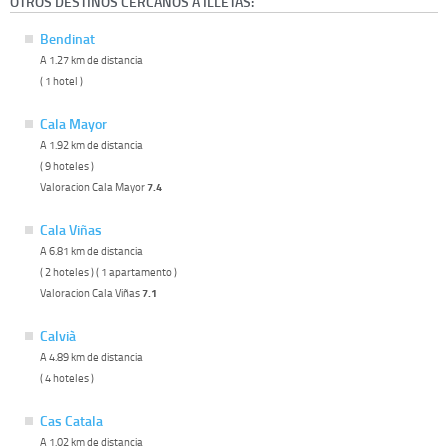
OTROS DESTINOS CERCANOS A ILLETAS:
Bendinat
A 1.27 km de distancia
( 1 hotel )
Cala Mayor
A 1.92 km de distancia
( 9 hoteles )
Valoracion Cala Mayor
7.4
Cala Viñas
A 6.81 km de distancia
( 2 hoteles ) ( 1 apartamento )
Valoracion Cala Viñas
7.1
Calvià
A 4.89 km de distancia
( 4 hoteles )
Cas Catala
A 1.02 km de distancia