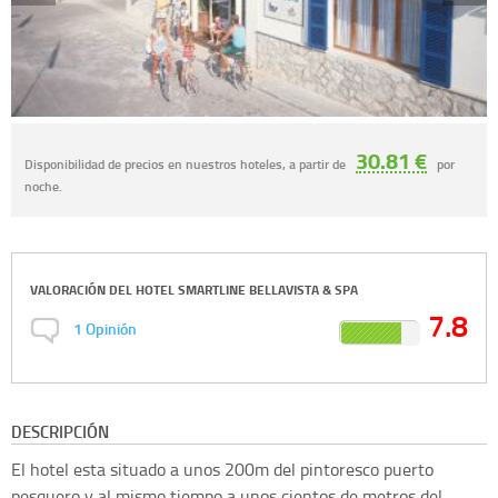
30.81 €
Disponibilidad de precios en nuestros hoteles, a partir de
por
noche.
VALORACIÓN DEL
HOTEL SMARTLINE BELLAVISTA & SPA
7.8
1
Opinión
DESCRIPCIÓN
El hotel esta situado a unos 200m del pintoresco puerto
pesquero y al mismo tiempo a unos cientos de metros del