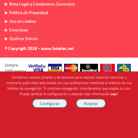
Nota Legal y Condiciones Generales
Política de Privacidad
Uso de cookies
Empresas
Quiénes Somos
© Copyrigth 2026 - www.hoteles.net
Compra
100% segura
Utilizamos cookies propias y de terceros para mejorar nuestros servicios y
mostrarle publicidad relacionada con sus preferencias mediante el análisis de sus
hábitos de navegación. Si continua navegando, consideramos que acepta su uso.
Puede cambiar la configuración u obtener más información
aquí
.
Cofinanciado por
Viajes Anticiclón, S.L. Agencia de Viajes Online - C.I. MU-107-2-25. C/ Mayor nº46 Bajo,
CP: 30893, Almendricos (Murcia, Spain).
RESERVAR HABITACIÓN