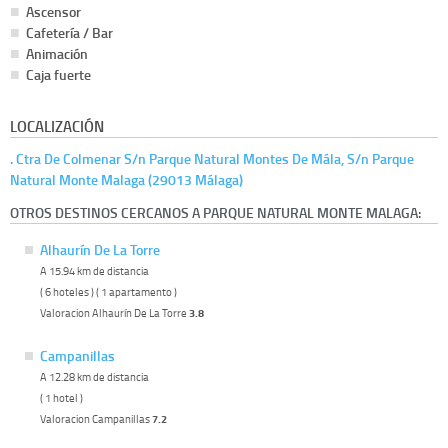
Ascensor
Cafetería / Bar
Animación
Caja fuerte
LOCALIZACIÓN
. Ctra De Colmenar S/n Parque Natural Montes De Mála, S/n Parque
Natural Monte Malaga (29013 Málaga)
OTROS DESTINOS CERCANOS A PARQUE NATURAL MONTE MALAGA:
Alhaurín De La Torre
A 15.94 km de distancia
( 6 hoteles ) ( 1 apartamento )
Valoracion Alhaurín De La Torre
3.8
Campanillas
A 12.28 km de distancia
( 1 hotel )
Valoracion Campanillas
7.2