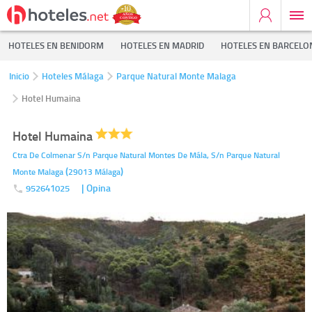
HOTELES EN BENIDORM
HOTELES EN MADRID
HOTELES EN BARCELO
Inicio
Hoteles Málaga
Parque Natural Monte Malaga
Hotel Humaina
Hotel Humaina
Ctra De Colmenar S/n Parque Natural Montes De Mála, S/n
Parque Natural
(
)
Monte Malaga
29013
Málaga
| Opina
952641025