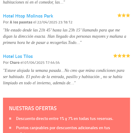
habitaciones ni en el comedor, las…"
Hotel Htop Molinos Park
Por
A los pasotas
el 22/04/2025 23:18:12
"He estado desde las 21h 45’ hasta las 23h 15’ llamando para que me
digan la dirección exacta. Han llegado dos personas mayores y mañana a
primera hora he de pasar a recogerlas.Todo…"
Hotel Los Tilos
Por
Charo
el 01/04/2025 17:44:54
"Estuve alojada la semana pasada...No creo que reúna condiciones para
ser habitado. El polvo de la entrada, pasillo y habitación , no se había
limpiado en todo el invierno, además de…"
NUESTRAS OFERTAS
Descuento directo entre
1%
y
7%
en todas tus reservas.
Puntos canjeables por descuentos adicionales en tus