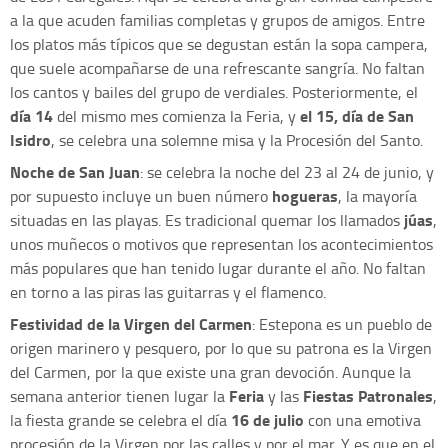
a la que acuden familias completas y grupos de amigos. Entre
los platos más típicos que se degustan están la sopa campera,
que suele acompañarse de una refrescante sangría. No faltan
los cantos y bailes del grupo de verdiales. Posteriormente, el
día 14
el 15, día de San
del mismo mes comienza la Feria, y
Isidro
, se celebra una solemne misa y la Procesión del Santo.
Noche de San Juan
: se celebra la noche del 23 al 24 de junio, y
hogueras
por supuesto incluye un buen número
, la mayoría
júas
situadas en las playas. Es tradicional quemar los llamados
,
unos muñecos o motivos que representan los acontecimientos
más populares que han tenido lugar durante el año. No faltan
en torno a las piras las guitarras y el flamenco.
Festividad de la Virgen del Carmen
: Estepona es un pueblo de
origen marinero y pesquero, por lo que su patrona es la Virgen
del Carmen, por la que existe una gran devoción. Aunque la
Feria
Fiestas Patronales
semana anterior tienen lugar la
y las
,
16 de julio
la fiesta grande se celebra el día
con una emotiva
procesión de la Virgen por las calles y por el mar. Y es que en el