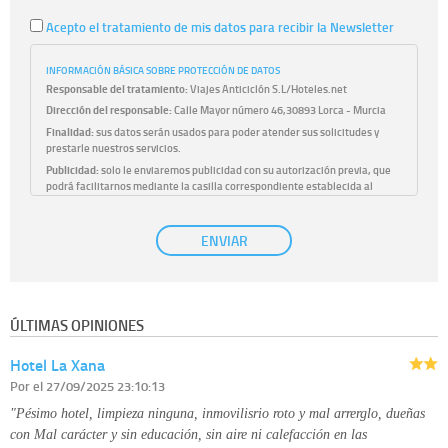
Acepto el tratamiento de mis datos para recibir la Newsletter
INFORMACIÓN BÁSICA SOBRE PROTECCIÓN DE DATOS
Responsable del tratamiento:
Viajes Anticiclón S.L/Hoteles.net
Dirección del responsable:
Calle Mayor número 46,30893 Lorca - Murcia
Finalidad:
sus datos serán usados para poder atender sus solicitudes y
prestarle nuestros servicios.
Publicidad:
solo le enviaremos publicidad con su autorización previa, que
podrá facilitarnos mediante la casilla correspondiente establecida al
efecto.
Base Jurídica:
únicamente trataremos sus datos con su consentimiento
ENVIAR
previo, que podrá facilitarnos mediante la casilla correspondiente
establecida al efecto.
Destinatarios:
con carácter general, sólo el personal de nuestra entidad
que esté debidamente autorizado podrá tener conocimiento de la
información que le pedimos. No se comunicarán datos a terceros.
ÚLTIMAS OPINIONES
Derechos:
tiene derecho a saber qué información tenemos sobre usted,
corregirla y eliminarla, tal y como se explica en la información adicional
Hotel La Xana
disponible en nuestra página web.
Información complementaria:
Puede consultar la información adicional y
Por
el 27/09/2025 23:10:13
detallada sobre cómo tratamos sus datos en la
política de privacidad
"Pésimo hotel, limpieza ninguna, inmovilisrio roto y mal arrerglo, dueñas
con Mal carácter y sin educación, sin aire ni calefacción en las