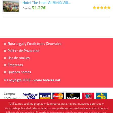
Hotel The Level At Meliá Vill…
51.27€
Desde
Nota Legal y Condiciones Generales
Política de Privacidad
Uso de cookies
Empresas
Quiénes Somos
© Copyrigth 2026 - www.hoteles.net
Compra
100% segura
Utilizamos cookies propias y de terceros para mejorar nuestros servicios y
mostrarle publicidad relacionada con sus preferencias mediante el análisis de sus
hábitos de navegación. Si continua navegando, consideramos que acepta su uso.