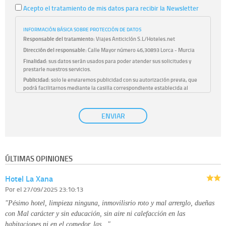
Acepto el tratamiento de mis datos para recibir la Newsletter
INFORMACIÓN BÁSICA SOBRE PROTECCIÓN DE DATOS
Responsable del tratamiento:
Viajes Anticiclón S.L/Hoteles.net
Dirección del responsable:
Calle Mayor número 46,30893 Lorca - Murcia
Finalidad:
sus datos serán usados para poder atender sus solicitudes y
prestarle nuestros servicios.
Publicidad:
solo le enviaremos publicidad con su autorización previa, que
podrá facilitarnos mediante la casilla correspondiente establecida al
efecto.
Base Jurídica:
únicamente trataremos sus datos con su consentimiento
ENVIAR
previo, que podrá facilitarnos mediante la casilla correspondiente
establecida al efecto.
Destinatarios:
con carácter general, sólo el personal de nuestra entidad
que esté debidamente autorizado podrá tener conocimiento de la
información que le pedimos. No se comunicarán datos a terceros.
ÚLTIMAS OPINIONES
Derechos:
tiene derecho a saber qué información tenemos sobre usted,
corregirla y eliminarla, tal y como se explica en la información adicional
Hotel La Xana
disponible en nuestra página web.
Información complementaria:
Puede consultar la información adicional y
Por
el 27/09/2025 23:10:13
detallada sobre cómo tratamos sus datos en la
política de privacidad
"Pésimo hotel, limpieza ninguna, inmovilisrio roto y mal arrerglo, dueñas
con Mal carácter y sin educación, sin aire ni calefacción en las
habitaciones ni en el comedor, las…"