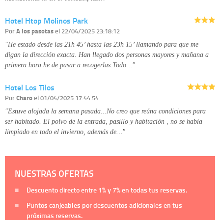
Hotel Htop Molinos Park
Por
A los pasotas
el 22/04/2025 23:18:12
"He estado desde las 21h 45’ hasta las 23h 15’ llamando para que me
digan la dirección exacta. Han llegado dos personas mayores y mañana a
primera hora he de pasar a recogerlas.Todo…"
Hotel Los Tilos
Por
Charo
el 01/04/2025 17:44:54
"Estuve alojada la semana pasada...No creo que reúna condiciones para
ser habitado. El polvo de la entrada, pasillo y habitación , no se había
limpiado en todo el invierno, además de…"
NUESTRAS OFERTAS
Descuento directo entre
1%
y
7%
en todas tus reservas.
Puntos canjeables por descuentos adicionales en tus
próximas reservas.