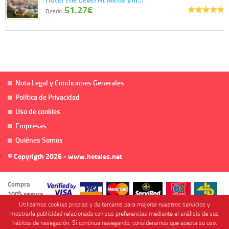
51.27€
Desde
Nota Legal y Condiciones Generales
Política de Privacidad
Uso de cookies
Empresas
Quiénes Somos
© Copyrigth 2026 - www.hoteles.net
Compra
100% segura
Utilizamos cookies propias y de terceros para mejorar nuestros servicios y
mostrarle publicidad relacionada con sus preferencias mediante el análisis de sus
hábitos de navegación. Si continua navegando, consideramos que acepta su uso.