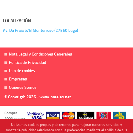
LOCALIZACIÓN
Av. Da Praia S/N Monterroso (27560 Lugo)
Nota Legal y Condiciones Generales
Política de Privacidad
Uso de cookies
Empresas
Quiénes Somos
© Copyrigth 2026 - www.hoteles.net
Compra
100% segura
Utilizamos cookies propias y de terceros para mejorar nuestros servicios y
mostrarle publicidad relacionada con sus preferencias mediante el análisis de sus