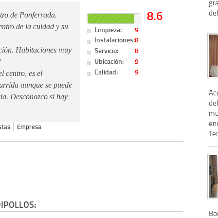
gra
8.6
de
ntro de Ponferrada.
entro de la cuidad y su
Limpieza:
9
Instalaciones:
8
Servicio:
8
ción. Habitaciones muy
Ubicación:
9
"
Calidad:
9
 centro, es el
currida aunque se puede
Ac
cia. Desconozco si hay
de
mu
enc
stas
Empresa
Te
IPOLLOS:
Bon