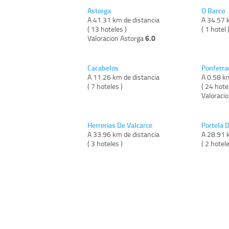
Astorga
O Barco
A 41.31 km de distancia
A 34.57 
( 13 hoteles )
( 1 hotel 
6.0
Valoracion Astorga
Cacabelos
Ponferra
A 11.26 km de distancia
A 0.58 k
( 7 hoteles )
( 24 hote
Valoraci
Herrerias De Valcarce
Portela D
A 33.96 km de distancia
A 28.91 
( 3 hoteles )
( 2 hotele