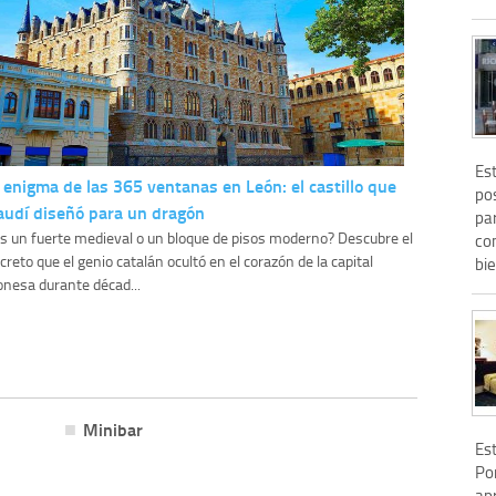
Es
l enigma de las 365 ventanas en León: el castillo que
po
audí diseñó para un dragón
pa
s un fuerte medieval o un bloque de pisos moderno? Descubre el
co
creto que el genio catalán ocultó en el corazón de la capital
bi
onesa durante décad...
Minibar
Est
Po
ap