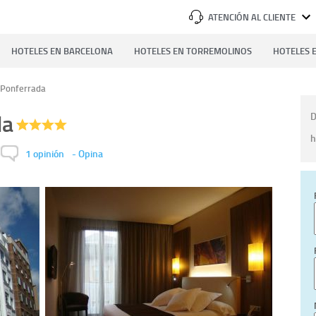
ATENCIÓN AL CLIENTE
HOTELES EN BARCELONA
HOTELES EN TORREMOLINOS
HOTELES E
 Ponferrada
da
D
h
1 opinión
-
Opina