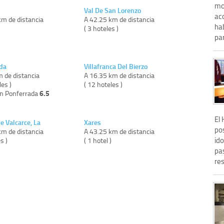
mo
Val De San Lorenzo
aco
km de distancia
A 42.25 km de distancia
ha
)
( 3 hoteles )
par
da
Villafranca Del Bierzo
m de distancia
A 16.35 km de distancia
les )
( 12 hoteles )
6.5
on Ponferrada
El
e Valcarce, La
Xares
pos
km de distancia
A 43.25 km de distancia
id
s )
( 1 hotel )
pa
res