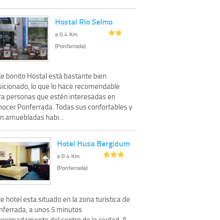
Hostal Rio Selmo
a 0.4 Km
(Ponferrada)
te bonito Hostal está bastante bien
sicionado, lo que lo hace recomendable
ra personas que estén interesadas en
nocer Ponferrada. Todas sus confortables y
en amuebladas habi...
Hotel Husa Bergidum
a 0.4 Km
(Ponferrada)
e hotel esta situado en la zona turistica de
nferrada, a unos 5 minutos
roximadamente del centro de la ciudad. A