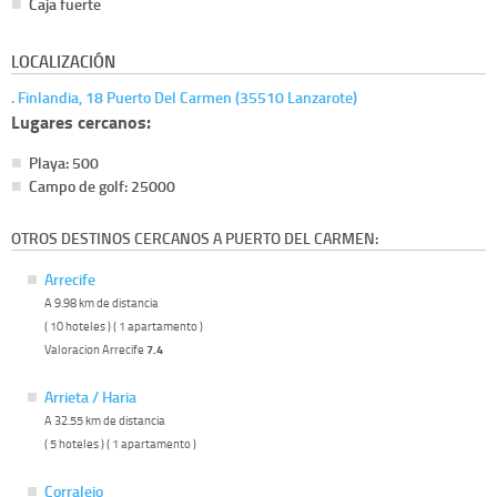
Caja fuerte
LOCALIZACIÓN
. Finlandia, 18 Puerto Del Carmen (35510 Lanzarote)
Lugares cercanos:
Playa: 500
Campo de golf: 25000
OTROS DESTINOS CERCANOS A PUERTO DEL CARMEN:
Arrecife
A 9.98 km de distancia
( 10 hoteles ) ( 1 apartamento )
Valoracion Arrecife
7.4
Arrieta / Haria
A 32.55 km de distancia
( 5 hoteles ) ( 1 apartamento )
Corralejo