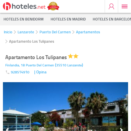
HOTELES EN BENIDORM
HOTELES EN MADRID
HOTELES EN BARCELO
Inicio
Lanzarote
Puerto Del Carmen
Apartamentos
Apartamento Los Tulipanes
Apartamento Los Tulipanes
(
)
Finlandia, 18
Puerto Del Carmen
35510
Lanzarote
| Opina
928514910