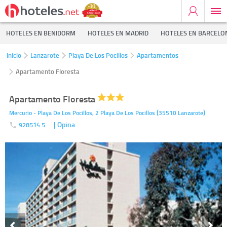
HOTELES EN BENIDORM
HOTELES EN MADRID
HOTELES EN BARCELO
Inicio
Lanzarote
Playa De Los Pocillos
Apartamentos
Apartamento Floresta
Apartamento Floresta
(
)
Mercurio - Playa De Los Pocillos, 2
Playa De Los Pocillos
35510
Lanzarote
| Opina
928514 5