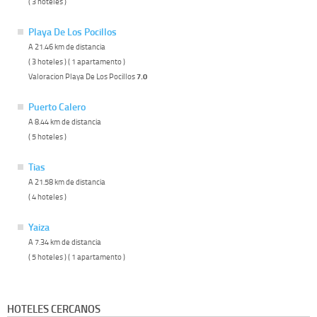
( 3 hoteles )
Playa De Los Pocillos
A 21.46 km de distancia
( 3 hoteles ) ( 1 apartamento )
Valoracion Playa De Los Pocillos
7.0
Puerto Calero
A 8.44 km de distancia
( 5 hoteles )
Tias
A 21.58 km de distancia
( 4 hoteles )
Yaiza
A 7.34 km de distancia
( 5 hoteles ) ( 1 apartamento )
HOTELES CERCANOS