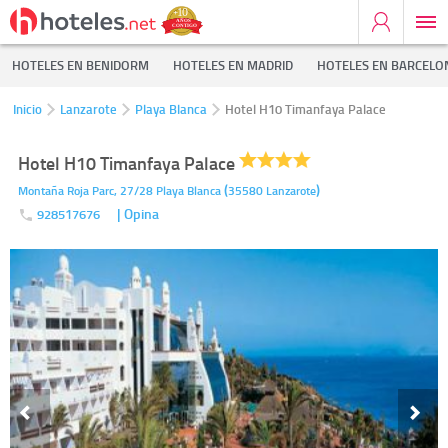
HOTELES EN BENIDORM
HOTELES EN MADRID
HOTELES EN BARCELO
Inicio
Lanzarote
Playa Blanca
Hotel H10 Timanfaya Palace
Hotel H10 Timanfaya Palace
(
)
Montaña Roja Parc, 27/28
Playa Blanca
35580
Lanzarote
| Opina
928517676