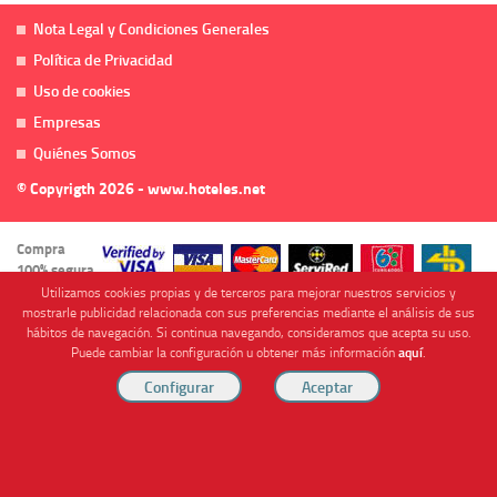
Nota Legal y Condiciones Generales
Política de Privacidad
Uso de cookies
Empresas
Quiénes Somos
© Copyrigth 2026 - www.hoteles.net
Compra
100% segura
Utilizamos cookies propias y de terceros para mejorar nuestros servicios y
mostrarle publicidad relacionada con sus preferencias mediante el análisis de sus
hábitos de navegación. Si continua navegando, consideramos que acepta su uso.
Puede cambiar la configuración u obtener más información
aquí
.
Cofinanciado por
Viajes Anticiclón, S.L. Agencia de Viajes Online - C.I. MU-107-2-25. C/ Mayor nº46 Bajo,
CP: 30893, Almendricos (Murcia, Spain).
RESERVAR HABITACIÓN