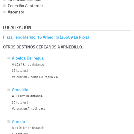
Conexión A Internet
Ascensor
LOCALIZACIÓN
Plaza Felix Merino, 16 Arnedillo (26589 La Rioja)
OTROS DESTINOS CERCANOS A ARNEDILLO:
Albelda De Iregua
A 25.31 km de distancia
( 2 hoteles )
Valoracion Albelda De Iregua
7.6
Arnedillo
A 0.38 km de distancia
( 5 hoteles )
Valoracion Arnedillo
9.5
Arnedo
A 11.01 km de distancia
( 3 hoteles )