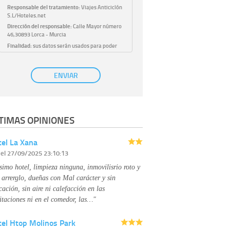
Responsable del tratamiento:
Viajes Anticiclón
S.L/Hoteles.net
Dirección del responsable:
Calle Mayor número
46,30893 Lorca - Murcia
Finalidad:
sus datos serán usados para poder
atender sus solicitudes y prestarle nuestros
servicios.
Publicidad:
solo le enviaremos publicidad con su
ENVIAR
autorización previa, que podrá facilitarnos
mediante la casilla correspondiente
establecida al efecto.
Base Jurídica:
únicamente trataremos sus datos
TIMAS OPINIONES
con su consentimiento previo, que podrá
facilitarnos mediante la casilla correspondiente
establecida al efecto.
el La Xana
Destinatarios:
con carácter general, sólo el
r
el 27/09/2025 23:10:13
personal de nuestra entidad que esté
debidamente autorizado podrá tener
simo hotel, limpieza ninguna, inmovilisrio roto y
conocimiento de la información que le pedimos.
No se comunicarán datos a terceros.
 arrerglo, dueñas con Mal carácter y sin
Derechos:
tiene derecho a saber qué
cación, sin aire ni calefacción en las
información tenemos sobre usted, corregirla y
itaciones ni en el comedor, las…"
eliminarla, tal y como se explica en la
información adicional disponible en nuestra
tel Htop Molinos Park
página web.