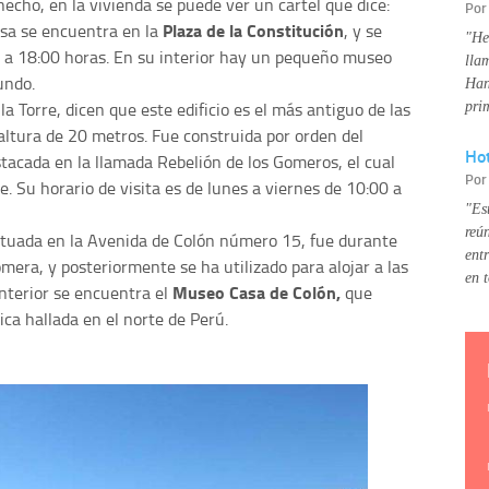
echo, en la vivienda se puede ver un cartel que dice:
Po
Plaza de la Constitución
asa se encuentra en la
, y se
"He
0 a 18:00 horas. En su interior hay un pequeño museo
lla
undo.
Han
la Torre, dicen que este edificio es el más antiguo de las
pri
a altura de 20 metros. Fue construida por orden del
Hot
stacada en la llamada Rebelión de los Gomeros, el cual
Po
re. Su horario de visita es de lunes a viernes de 10:00 a
"Es
reú
situada en la Avenida de Colón número 15, fue durante
ent
mera, y posteriormente se ha utilizado para alojar a las
en 
Museo Casa de Colón,
interior se encuentra el
que
ca hallada en el norte de Perú.