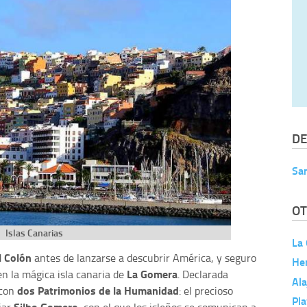
DE
Sa
OT
Islas Canarias
La
l Colón
antes de lanzarse a descubrir América, y seguro
He
La Gomera
en la mágica isla canaria de
. Declarada
Ala
dos Patrimonios de la Humanidad
 con
: el precioso
Pla
Silbo Gomero
iar
, con el que los isleños se comunican a