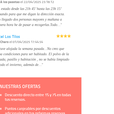
Información complementaria:
Puede consultar
r
A los pasotas
el 22/04/2025 23:18:12
la información adicional y detallada sobre cómo
 estado desde las 21h 45’ hasta las 23h 15’
tratamos sus datos en la
política de privacidad
mando para que me digan la dirección exacta.
 llegado dos personas mayores y mañana a
mera hora he de pasar a recogerlas.Todo…"
el Los Tilos
r
Charo
el 01/04/2025 17:44:54
tuve alojada la semana pasada...No creo que
na condiciones para ser habitado. El polvo de la
rada, pasillo y habitación , no se había limpiado
todo el invierno, además de…"
NUESTRAS OFERTAS
Descuento directo entre
1%
y
7%
en todas
tus reservas.
Puntos canjeables por descuentos
adicionales en tus próximas reservas.