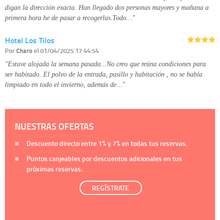
digan la dirección exacta. Han llegado dos personas mayores y mañana a
primera hora he de pasar a recogerlas.Todo…"
Hotel Los Tilos
Por
Charo
el 01/04/2025 17:44:54
"Estuve alojada la semana pasada...No creo que reúna condiciones para
ser habitado. El polvo de la entrada, pasillo y habitación , no se había
limpiado en todo el invierno, además de…"
NUESTRAS OFERTAS
Descuento directo entre
1%
y
7%
en todas tus reservas.
Puntos canjeables por descuentos adicionales en tus
próximas reservas.
REGÍSTRATE