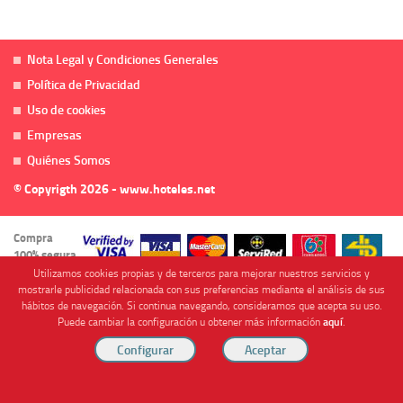
Nota Legal y Condiciones Generales
Política de Privacidad
Uso de cookies
Empresas
Quiénes Somos
© Copyrigth 2026 - www.hoteles.net
Compra
100% segura
Utilizamos cookies propias y de terceros para mejorar nuestros servicios y
mostrarle publicidad relacionada con sus preferencias mediante el análisis de sus
hábitos de navegación. Si continua navegando, consideramos que acepta su uso.
Puede cambiar la configuración u obtener más información
aquí
.
Cofinanciado por
Viajes Anticiclón, S.L. Agencia de Viajes Online - C.I. MU-107-2-25. C/ Mayor nº46 Bajo,
CP: 30893, Almendricos (Murcia, Spain).