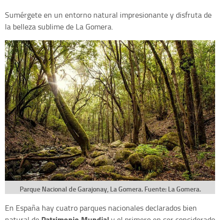
Sumérgete en un entorno natural impresionante y disfruta de
la belleza sublime de La Gomera.
Parque Nacional de Garajonay, La Gomera. Fuente: La Gomera.
En España hay cuatro parques nacionales declarados bien
Patrimonio Mundial
natural de
y el primero en ser considerado