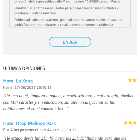
Dirección del responsable:
Calle Mayor número 46,30893 Lorca - Murcia
Finalidad:
sus datos serán usados para poder atender sus solicitudes y
prestarle nuestros servicios.
Publicidad:
solo le enviaremos publicidad con su autorización previa, que
podrá facilitarnos mediante la casilla correspondiente establecida al
efecto.
Base Jurídica:
únicamente trataremos sus datos con su consentimiento
ENVIAR
previo, que podrá facilitarnos mediante la casilla correspondiente
establecida al efecto.
Destinatarios:
con carácter general, sólo el personal de nuestra entidad
que esté debidamente autorizado podrá tener conocimiento de la
información que le pedimos. No se comunicarán datos a terceros.
ÚLTIMAS OPINIONES
Derechos:
tiene derecho a saber qué información tenemos sobre usted,
corregirla y eliminarla, tal y como se explica en la información adicional
Hotel La Xana
disponible en nuestra página web.
Información complementaria:
Puede consultar la información adicional y
Por
el 27/09/2025 23:10:13
detallada sobre cómo tratamos sus datos en la
política de privacidad
"Pésimo hotel, limpieza ninguna, inmovilisrio roto y mal arrerglo, dueñas
con Mal carácter y sin educación, sin aire ni calefacción en las
habitaciones ni en el comedor, las…"
Hotel Htop Molinos Park
Por
A los pasotas
el 22/04/2025 23:18:12
"He estado desde las 21h 45’ hasta las 23h 15’ llamando para que me