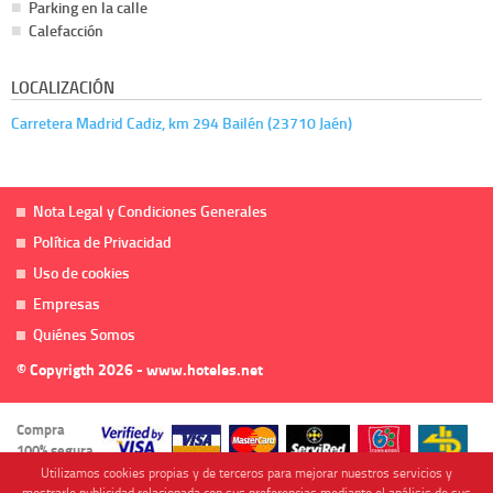
Parking en la calle
Calefacción
LOCALIZACIÓN
Carretera Madrid Cadiz, km 294 Bailén (23710 Jaén)
Nota Legal y Condiciones Generales
Política de Privacidad
Uso de cookies
Empresas
Quiénes Somos
© Copyrigth 2026 - www.hoteles.net
Compra
100% segura
Utilizamos cookies propias y de terceros para mejorar nuestros servicios y
mostrarle publicidad relacionada con sus preferencias mediante el análisis de sus