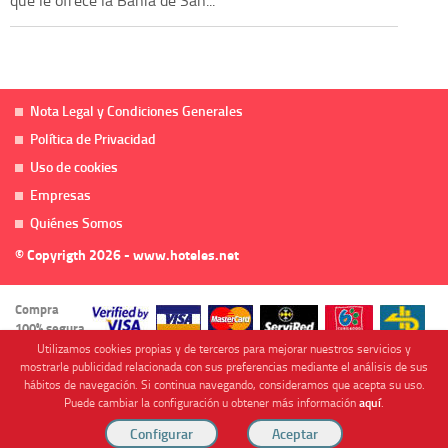
Nota Legal y Condiciones Generales
Política de Privacidad
Uso de cookies
Empresas
Quiénes Somos
© Copyrigth 2026 - www.hoteles.net
Compra
100% segura
Utilizamos cookies propias y de terceros para mejorar nuestros servicios y
mostrarle publicidad relacionada con sus preferencias mediante el análisis de sus
hábitos de navegación. Si continua navegando, consideramos que acepta su uso.
Puede cambiar la configuración u obtener más información
aquí
.
Cofinanciado por