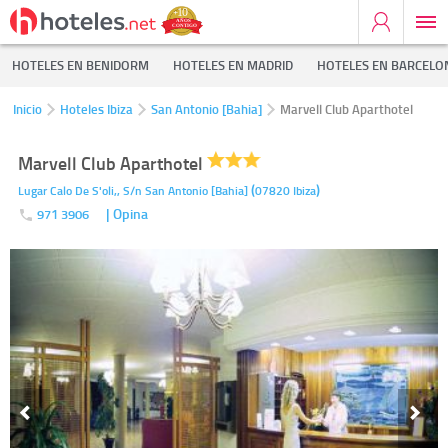
HOTELES EN BENIDORM
HOTELES EN MADRID
HOTELES EN BARCELO
Inicio
Hoteles Ibiza
San Antonio [Bahia]
Marvell Club Aparthotel
Marvell Club Aparthotel
(
)
Lugar Calo De S'oli,, S/n
San Antonio [Bahia]
07820
Ibiza
| Opina
971 3906