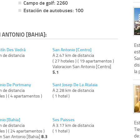
Campo de golf: 2260
Estación de autobuses: 100
 ANTONIO [BAHIA]:
Es
tín Des Vedrá
San Antonio [Centro]
es
m de distancia
A 2.47 km de distancia
Sa
)
( 27 hoteles ) ( 19 apartamentos )
di
Valoracion San Antonio [Centro]
la 
5.1
nio De Portmany
Sant Josep De La Atalaia
m de distancia
A 2.28 km de distancia
les ) ( 4 apartamentos )
( 1 hotel )
nio [Bahia]
Ses Paisses
Est
m de distancia
A 3.17 km de distancia
Ti
les ) ( 24 apartamentos )
( 1 hotel )
de:
8.3
on San Antonio [Bahia]