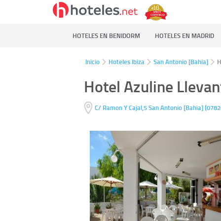
HOTELES EN BENIDORM
HOTELES EN MADRID
Inicio
Hoteles Ibiza
San Antonio [Bahia]
H
Hotel Azuline Llevan
(
C/ Ramon Y Cajal,5
San Antonio [Bahia]
0782