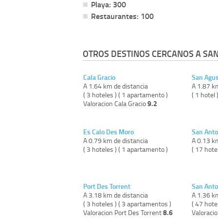
Playa: 300
Restaurantes: 100
OTROS DESTINOS CERCANOS A SAN
Cala Gracio
San Agus
A 1.64 km de distancia
A 1.87 k
( 3 hoteles ) ( 1 apartamento )
( 1 hotel 
9.2
Valoracion Cala Gracio
Es Calo Des Moro
San Anto
A 0.79 km de distancia
A 0.13 k
( 3 hoteles ) ( 1 apartamento )
( 17 hote
Port Des Torrent
San Anto
A 3.18 km de distancia
A 1.36 k
( 3 hoteles ) ( 3 apartamentos )
( 47 hote
8.6
Valoracion Port Des Torrent
Valoraci