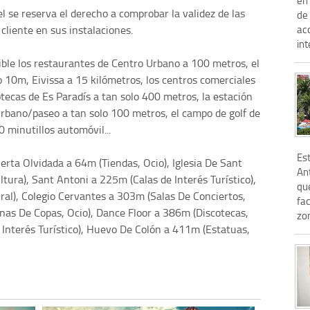
el se reserva el derecho a comprobar la validez de las
de
cliente en sus instalaciones.
acc
int
ible los restaurantes de Centro Urbano a 100 metros, el
o 10m, Eivissa a 15 kilómetros, los centros comerciales
tecas de Es Paradís a tan solo 400 metros, la estación
Urbano/paseo a tan solo 100 metros, el campo de golf de
 minutillos automóvil...
Est
rta Olvidada a 64m (Tiendas, Ocio), Iglesia De Sant
An
tura), Sant Antoni a 225m (Calas de Interés Turístico),
qu
ral), Colegio Cervantes a 303m (Salas De Conciertos,
fac
as De Copas, Ocio), Dance Floor a 386m (Discotecas,
zo
de Interés Turístico), Huevo De Colón a 411m (Estatuas,