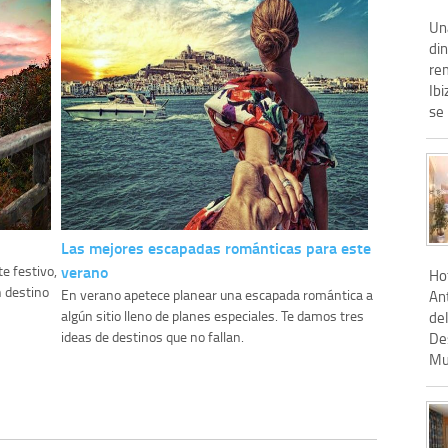
Un
din
re
Ibi
se 
Las mejores escapadas románticas para este
verano
e festivo,
Hot
n destino
En verano apetece planear una escapada romántica a
Ant
algún sitio lleno de planes especiales. Te damos tres
de
ideas de destinos que no fallan.
Des
Muy