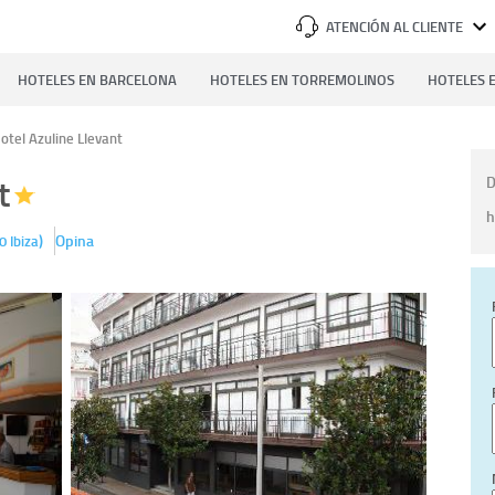
ATENCIÓN AL CLIENTE
HOTELES EN BARCELONA
HOTELES EN TORREMOLINOS
HOTELES E
otel Azuline Llevant
t
D
h
)
Opina
0
Ibiza