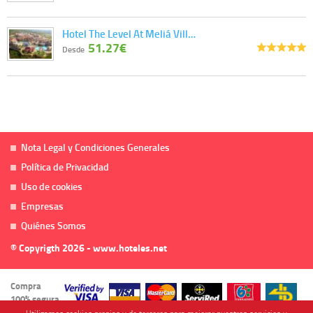
Hotel The Level At Meliá Vill…
51.27€
Desde
Nota Legal y Condiciones Generales
Política de Privacidad
Uso de cookies
Empresas
Quiénes Somos
© Copyrigth 2026 - www.hoteles.net
Compra
100% segura