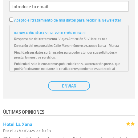
Acepto el tratamiento de mis datos para recibir la Newsletter
INFORMACIÓN BÁSICA SOBRE PROTECCIÓN DE DATOS
Responsable del tratamiento:
Viajes Anticiclón S.L/Hoteles.net
Dirección del responsable:
Calle Mayor número 46,30893 Lorca - Murcia
Finalidad:
sus datos serán usados para poder atender sus solicitudes y
prestarle nuestros servicios.
Publicidad:
solo le enviaremos publicidad con su autorización previa, que
podrá facilitarnos mediante la casilla correspondiente establecida al
efecto.
Base Jurídica:
únicamente trataremos sus datos con su consentimiento
ENVIAR
previo, que podrá facilitarnos mediante la casilla correspondiente
establecida al efecto.
Destinatarios:
con carácter general, sólo el personal de nuestra entidad
que esté debidamente autorizado podrá tener conocimiento de la
información que le pedimos. No se comunicarán datos a terceros.
ÚLTIMAS OPINIONES
Derechos:
tiene derecho a saber qué información tenemos sobre usted,
corregirla y eliminarla, tal y como se explica en la información adicional
Hotel La Xana
disponible en nuestra página web.
Información complementaria:
Puede consultar la información adicional y
Por
el 27/09/2025 23:10:13
detallada sobre cómo tratamos sus datos en la
política de privacidad