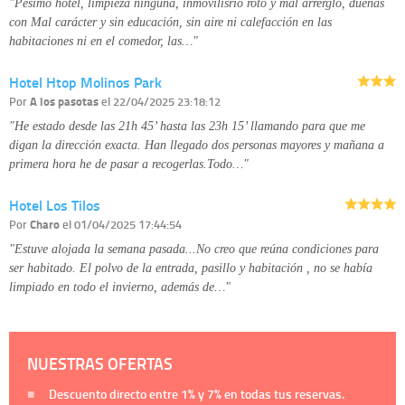
"Pésimo hotel, limpieza ninguna, inmovilisrio roto y mal arrerglo, dueñas
con Mal carácter y sin educación, sin aire ni calefacción en las
habitaciones ni en el comedor, las…"
Hotel Htop Molinos Park
Por
A los pasotas
el 22/04/2025 23:18:12
"He estado desde las 21h 45’ hasta las 23h 15’ llamando para que me
digan la dirección exacta. Han llegado dos personas mayores y mañana a
primera hora he de pasar a recogerlas.Todo…"
Hotel Los Tilos
Por
Charo
el 01/04/2025 17:44:54
"Estuve alojada la semana pasada...No creo que reúna condiciones para
ser habitado. El polvo de la entrada, pasillo y habitación , no se había
limpiado en todo el invierno, además de…"
NUESTRAS OFERTAS
Descuento directo entre
1%
y
7%
en todas tus reservas.