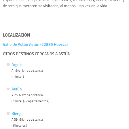
de arte que merecen se visitados, al menos, una vez en la vida.
LOCALIZACIÓN
Valle De Astún Astún (22889 Huesca)
OTROS DESTINOS CERCANOS A ASTÚN:
Arguis
A 19.41 km de distancia
( 1 hotel )
Astún
A 25.32 km de distancia
( 1 hotel ) ( 2 apartamentos )
Bierge
A 39.18 km de distancia
( 6 hoteles )