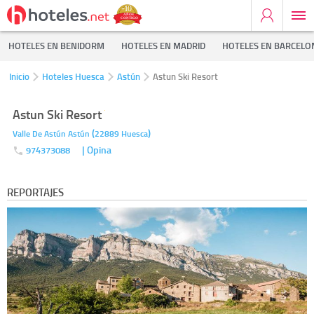
HOTELES EN BENIDORM
HOTELES EN MADRID
HOTELES EN BARCELO
Inicio
Hoteles Huesca
Astún
Astun Ski Resort
Astun Ski Resort
(
)
Valle De Astún
Astún
22889
Huesca
| Opina
974373088
REPORTAJES