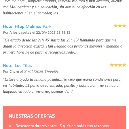
"Pésimo hotel, limpieza ninguna, inmovilisrio roto y mal arrerglo, dueñas
con Mal carácter y sin educación, sin aire ni calefacción en las
habitaciones ni en el comedor, las…"
Hotel Htop Molinos Park
Por
A los pasotas
el 22/04/2025 23:18:12
"He estado desde las 21h 45’ hasta las 23h 15’ llamando para que me
digan la dirección exacta. Han llegado dos personas mayores y mañana a
primera hora he de pasar a recogerlas.Todo…"
Hotel Los Tilos
Por
Charo
el 01/04/2025 17:44:54
"Estuve alojada la semana pasada...No creo que reúna condiciones para
ser habitado. El polvo de la entrada, pasillo y habitación , no se había
limpiado en todo el invierno, además de…"
NUESTRAS OFERTAS
Descuento directo entre
1%
y
7%
en todas tus reservas.