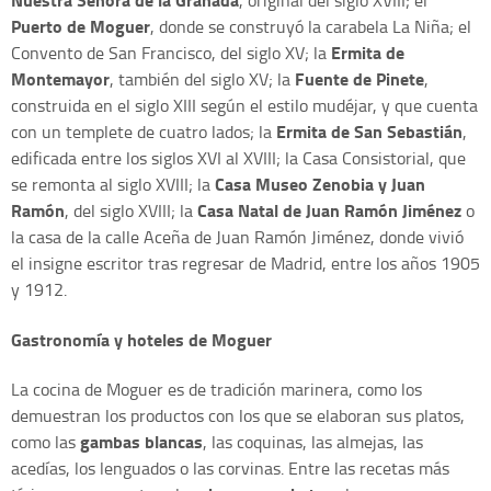
, original del siglo XVIII; el
Puerto de Moguer
, donde se construyó la carabela La Niña; el
Ermita de
Convento de San Francisco, del siglo XV; la
Montemayor
Fuente de Pinete
, también del siglo XV; la
,
construida en el siglo XIII según el estilo mudéjar, y que cuenta
Ermita de San Sebastián
con un templete de cuatro lados; la
,
edificada entre los siglos XVI al XVIII; la Casa Consistorial, que
Casa Museo Zenobia y Juan
se remonta al siglo XVIII; la
Ramón
Casa Natal de Juan Ramón Jiménez
, del siglo XVIII; la
o
la casa de la calle Aceña de Juan Ramón Jiménez, donde vivió
el insigne escritor tras regresar de Madrid, entre los años 1905
y 1912.
Gastronomía y hoteles de Moguer
La cocina de Moguer es de tradición marinera, como los
demuestran los productos con los que se elaboran sus platos,
gambas blancas
como las
, las coquinas, las almejas, las
acedías, los lenguados o las corvinas. Entre las recetas más