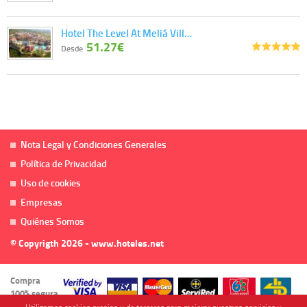
Hotel The Level At Meliá Vill…
51.27€
Desde
Nota Legal y Condiciones Generales
Política de Privacidad
Uso de cookies
Empresas
Quiénes Somos
© Copyrigth 2026 - www.hoteles.net
Compra
100% segura