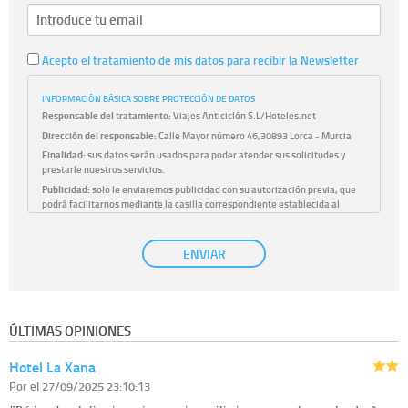
Acepto el tratamiento de mis datos para recibir la Newsletter
INFORMACIÓN BÁSICA SOBRE PROTECCIÓN DE DATOS
Responsable del tratamiento:
Viajes Anticiclón S.L/Hoteles.net
Dirección del responsable:
Calle Mayor número 46,30893 Lorca - Murcia
Finalidad:
sus datos serán usados para poder atender sus solicitudes y
prestarle nuestros servicios.
Publicidad:
solo le enviaremos publicidad con su autorización previa, que
podrá facilitarnos mediante la casilla correspondiente establecida al
efecto.
Base Jurídica:
únicamente trataremos sus datos con su consentimiento
ENVIAR
previo, que podrá facilitarnos mediante la casilla correspondiente
establecida al efecto.
Destinatarios:
con carácter general, sólo el personal de nuestra entidad
que esté debidamente autorizado podrá tener conocimiento de la
información que le pedimos. No se comunicarán datos a terceros.
ÚLTIMAS OPINIONES
Derechos:
tiene derecho a saber qué información tenemos sobre usted,
corregirla y eliminarla, tal y como se explica en la información adicional
Hotel La Xana
disponible en nuestra página web.
Información complementaria:
Puede consultar la información adicional y
Por
el 27/09/2025 23:10:13
detallada sobre cómo tratamos sus datos en la
política de privacidad