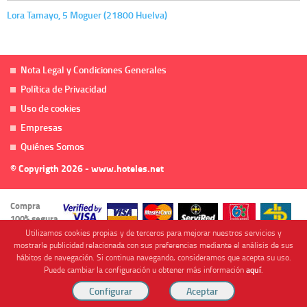
Lora Tamayo, 5 Moguer (21800 Huelva)
Nota Legal y Condiciones Generales
Política de Privacidad
Uso de cookies
Empresas
Quiénes Somos
© Copyrigth 2026 - www.hoteles.net
Compra
100% segura
Utilizamos cookies propias y de terceros para mejorar nuestros servicios y
mostrarle publicidad relacionada con sus preferencias mediante el análisis de sus
hábitos de navegación. Si continua navegando, consideramos que acepta su uso.
Puede cambiar la configuración u obtener más información
aquí
.
Cofinanciado por