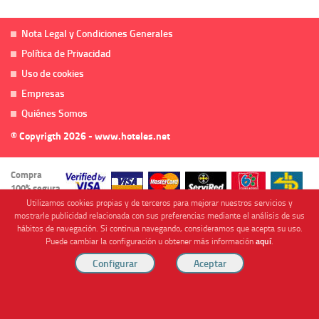
Nota Legal y Condiciones Generales
Política de Privacidad
Uso de cookies
Empresas
Quiénes Somos
© Copyrigth 2026 - www.hoteles.net
Compra
100% segura
Utilizamos cookies propias y de terceros para mejorar nuestros servicios y
mostrarle publicidad relacionada con sus preferencias mediante el análisis de sus
hábitos de navegación. Si continua navegando, consideramos que acepta su uso.
Puede cambiar la configuración u obtener más información
aquí
.
Cofinanciado por
Viajes Anticiclón, S.L. Agencia de Viajes Online - C.I. MU-107-2-25. C/ Mayor nº46 Bajo,
CP: 30893, Almendricos (Murcia, Spain).