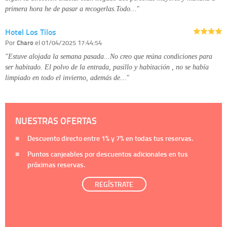
primera hora he de pasar a recogerlas.Todo…"
Hotel Los Tilos
Por
Charo
el 01/04/2025 17:44:54
"Estuve alojada la semana pasada...No creo que reúna condiciones para
ser habitado. El polvo de la entrada, pasillo y habitación , no se había
limpiado en todo el invierno, además de…"
NUESTRAS OFERTAS
Descuento directo entre
1%
y
7%
en todas tus reservas.
Puntos canjeables por descuentos adicionales en tus
próximas reservas.
REGÍSTRATE