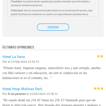
Finalidad:
sus datos serán usados para poder atender sus solicitudes y
prestarle nuestros servicios.
Publicidad:
solo le enviaremos publicidad con su autorización previa, que
podrá facilitarnos mediante la casilla correspondiente establecida al
efecto.
Base Jurídica:
únicamente trataremos sus datos con su consentimiento
ENVIAR
previo, que podrá facilitarnos mediante la casilla correspondiente
establecida al efecto.
Destinatarios:
con carácter general, sólo el personal de nuestra entidad
que esté debidamente autorizado podrá tener conocimiento de la
información que le pedimos. No se comunicarán datos a terceros.
ÚLTIMAS OPINIONES
Derechos:
tiene derecho a saber qué información tenemos sobre usted,
corregirla y eliminarla, tal y como se explica en la información adicional
Hotel La Xana
disponible en nuestra página web.
Información complementaria:
Puede consultar la información adicional y
Por
el 27/09/2025 23:10:13
detallada sobre cómo tratamos sus datos en la
política de privacidad
"Pésimo hotel, limpieza ninguna, inmovilisrio roto y mal arrerglo, dueñas
con Mal carácter y sin educación, sin aire ni calefacción en las
habitaciones ni en el comedor, las…"
Hotel Htop Molinos Park
Por
A los pasotas
el 22/04/2025 23:18:12
"He estado desde las 21h 45’ hasta las 23h 15’ llamando para que me
digan la dirección exacta. Han llegado dos personas mayores y mañana a