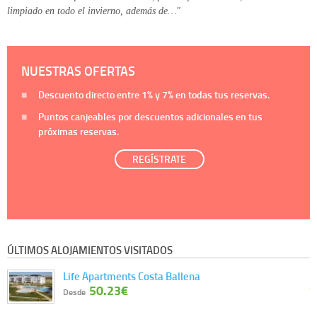
limpiado en todo el invierno, además de…"
NUESTRAS OFERTAS
Descuento directo entre
1%
y
7%
en todas tus reservas.
Puntos canjeables por descuentos adicionales en tus
próximas reservas.
REGÍSTRATE
ÚLTIMOS ALOJAMIENTOS VISITADOS
Life Apartments Costa Ballena
50.23€
Desde