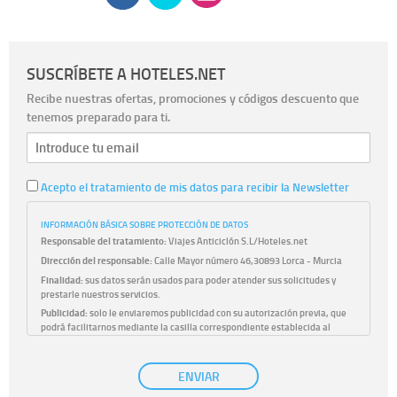
SUSCRÍBETE A HOTELES.NET
Recibe nuestras ofertas, promociones y códigos descuento que
tenemos preparado para ti.
Acepto el tratamiento de mis datos para recibir la Newsletter
INFORMACIÓN BÁSICA SOBRE PROTECCIÓN DE DATOS
Responsable del tratamiento:
Viajes Anticiclón S.L/Hoteles.net
Dirección del responsable:
Calle Mayor número 46,30893 Lorca - Murcia
Finalidad:
sus datos serán usados para poder atender sus solicitudes y
prestarle nuestros servicios.
Publicidad:
solo le enviaremos publicidad con su autorización previa, que
podrá facilitarnos mediante la casilla correspondiente establecida al
efecto.
Base Jurídica:
únicamente trataremos sus datos con su consentimiento
ENVIAR
previo, que podrá facilitarnos mediante la casilla correspondiente
establecida al efecto.