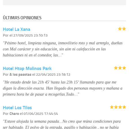
Destinatarios:
con carácter general, sólo el personal de nuestra entidad
que esté debidamente autorizado podrá tener conocimiento de la
información que le pedimos. No se comunicarán datos a terceros.
ÚLTIMAS OPINIONES
Derechos:
tiene derecho a saber qué información tenemos sobre usted,
corregirla y eliminarla, tal y como se explica en la información adicional
Hotel La Xana
disponible en nuestra página web.
Información complementaria:
Puede consultar la información adicional y
Por
el 27/09/2025 23:10:13
detallada sobre cómo tratamos sus datos en la
política de privacidad
"Pésimo hotel, limpieza ninguna, inmovilisrio roto y mal arrerglo, dueñas
con Mal carácter y sin educación, sin aire ni calefacción en las
habitaciones ni en el comedor, las…"
Hotel Htop Molinos Park
Por
A los pasotas
el 22/04/2025 23:18:12
"He estado desde las 21h 45’ hasta las 23h 15’ llamando para que me
digan la dirección exacta. Han llegado dos personas mayores y mañana a
primera hora he de pasar a recogerlas.Todo…"
Hotel Los Tilos
Por
Charo
el 01/04/2025 17:44:54
"Estuve alojada la semana pasada...No creo que reúna condiciones para
ser habitado. El polvo de la entrada, pasillo y habitación , no se había