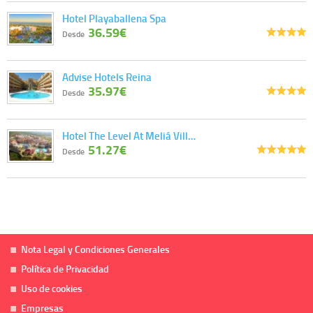
Hotel Playaballena Spa
36.59€
Desde
Advise Hotels Reina
35.97€
Desde
Hotel The Level At Meliá Vill…
51.27€
Desde
Nota Legal y Condiciones Generales
Política de Privacidad
Uso de cookies
Empresas