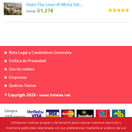
Hotel The Level At Meliá Vill…
51.27€
Desde
Nota Legal y Condiciones Generales
Política de Privacidad
Uso de cookies
Empresas
Quiénes Somos
© Copyrigth 2026 - www.hoteles.net
Compra
100% segura
Utilizamos cookies propias y de terceros para mejorar nuestros servicios y
mostrarle publicidad relacionada con sus preferencias mediante el análisis de sus