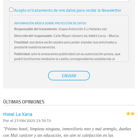
Acepto el tratamiento de mis datos para recibir la Newsletter
INFORMACIÓN BÁSICA SOBRE PROTECCIÓN DE DATOS
Responsable del tratamiento:
Viajes Anticiclón S.L/Hoteles.net
Dirección del responsable:
Calle Mayor número 46,30893 Lorca - Murcia
Finalidad:
sus datos serán usados para poder atender sus solicitudes y
prestarle nuestros servicios.
Publicidad:
solo le enviaremos publicidad con su autorización previa, que
podrá facilitarnos mediante la casilla correspondiente establecida al
efecto.
Base Jurídica:
únicamente trataremos sus datos con su consentimiento
ENVIAR
previo, que podrá facilitarnos mediante la casilla correspondiente
establecida al efecto.
Destinatarios:
con carácter general, sólo el personal de nuestra entidad
que esté debidamente autorizado podrá tener conocimiento de la
información que le pedimos. No se comunicarán datos a terceros.
ÚLTIMAS OPINIONES
Derechos:
tiene derecho a saber qué información tenemos sobre usted,
corregirla y eliminarla, tal y como se explica en la información adicional
Hotel La Xana
disponible en nuestra página web.
Información complementaria:
Puede consultar la información adicional y
Por
el 27/09/2025 23:10:13
detallada sobre cómo tratamos sus datos en la
política de privacidad
"Pésimo hotel, limpieza ninguna, inmovilisrio roto y mal arrerglo, dueñas
con Mal carácter y sin educación, sin aire ni calefacción en las