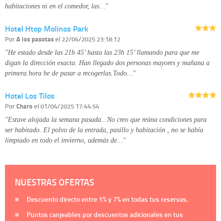
habitaciones ni en el comedor, las…"
Hotel Htop Molinos Park
Por
A los pasotas
el 22/04/2025 23:18:12
"He estado desde las 21h 45’ hasta las 23h 15’ llamando para que me
digan la dirección exacta. Han llegado dos personas mayores y mañana a
primera hora he de pasar a recogerlas.Todo…"
Hotel Los Tilos
Por
Charo
el 01/04/2025 17:44:54
"Estuve alojada la semana pasada...No creo que reúna condiciones para
ser habitado. El polvo de la entrada, pasillo y habitación , no se había
limpiado en todo el invierno, además de…"
NUESTRAS OFERTAS
Descuento directo entre
1%
y
7%
en todas tus reservas.
Puntos canjeables por descuentos adicionales en tus