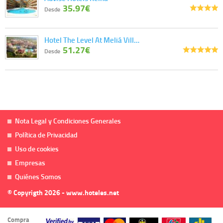
35.97€
Desde
Hotel The Level At Meliá Vill…
51.27€
Desde
Nota Legal y Condiciones Generales
Política de Privacidad
Uso de cookies
Empresas
Quiénes Somos
© Copyrigth 2026 - www.hoteles.net
Compra