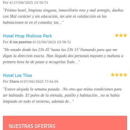
Información complementaria:
Puede consultar la información adicional y
Por
el 27/09/2025 23:10:13
detallada sobre cómo tratamos sus datos en la
política de privacidad
"Pésimo hotel, limpieza ninguna, inmovilisrio roto y mal arrerglo, dueñas
con Mal carácter y sin educación, sin aire ni calefacción en las
habitaciones ni en el comedor, las…"
Hotel Htop Molinos Park
Por
A los pasotas
el 22/04/2025 23:18:12
"He estado desde las 21h 45’ hasta las 23h 15’ llamando para que me
digan la dirección exacta. Han llegado dos personas mayores y mañana a
primera hora he de pasar a recogerlas.Todo…"
Hotel Los Tilos
Por
Charo
el 01/04/2025 17:44:54
"Estuve alojada la semana pasada...No creo que reúna condiciones para
ser habitado. El polvo de la entrada, pasillo y habitación , no se había
limpiado en todo el invierno, además de…"
NUESTRAS OFERTAS