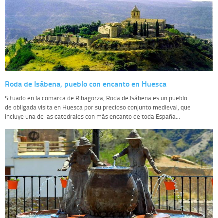
Roda de Isábena, pueblo con encanto en Huesca
Situado en la comarca de Ribagorza, Roda de Isábena es un pueblo
de obligada visita en Huesca por su precioso conjunto medieval, que
incluye una de las catedrales con más encanto de toda España...