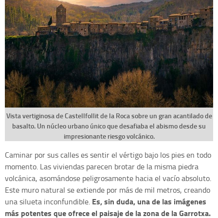
Vista vertiginosa de Castellfollit de la Roca sobre un gran acantilado de
basalto. Un núcleo urbano único que desafiaba el abismo desde su
impresionante riesgo volcánico.
Caminar por sus calles es sentir el vértigo bajo los pies en todo
momento. Las viviendas parecen brotar de la misma piedra
volcánica, asomándose peligrosamente hacia el vacío absoluto.
Este muro natural se extiende por más de mil metros, creando
Es, sin duda, una de las imágenes
una silueta inconfundible.
más potentes que ofrece el paisaje de la zona de la Garrotxa.