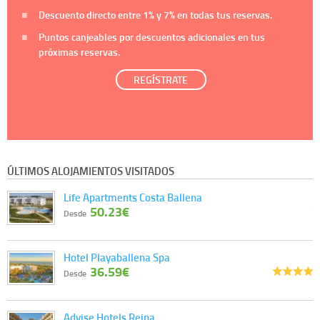
Descuento directo entre
1%
y
7%
en todas tus reservas.
Puntos canjeables por descuentos adicionales en tus
próximas reservas.
REGÍSTRATE
ÚLTIMOS ALOJAMIENTOS VISITADOS
Life Apartments Costa Ballena
50.23€
Desde
Hotel Playaballena Spa
36.59€
Desde
Advise Hotels Reina