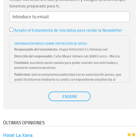
tenemos preparado para ti.
Acepto el tratamiento de mis datos para recibir la Newsletter
INFORMACIÓN BÁSICA SOBRE PROTECCIÓN DE DATOS
Responsable del tratamiento:
Viajes Anticiclón S.L/Hoteles.net
Dirección del responsable:
Calle Mayor número 46,30893 Lorca - Murcia
Finalidad:
sus datos serán usados para poder atender sus solicitudes y
prestarle nuestros servicios.
Publicidad:
solo le enviaremos publicidad con su autorización previa, que
podrá facilitarnos mediante la casilla correspondiente establecida al
efecto.
Base Jurídica:
únicamente trataremos sus datos con su consentimiento
ENVIAR
previo, que podrá facilitarnos mediante la casilla correspondiente
establecida al efecto.
Destinatarios:
con carácter general, sólo el personal de nuestra entidad
que esté debidamente autorizado podrá tener conocimiento de la
información que le pedimos. No se comunicarán datos a terceros.
ÚLTIMAS OPINIONES
Derechos:
tiene derecho a saber qué información tenemos sobre usted,
corregirla y eliminarla, tal y como se explica en la información adicional
Hotel La Xana
disponible en nuestra página web.