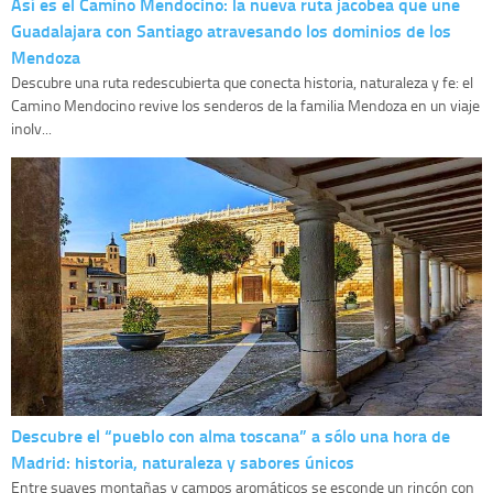
Así es el Camino Mendocino: la nueva ruta jacobea que une
Guadalajara con Santiago atravesando los dominios de los
Mendoza
Descubre una ruta redescubierta que conecta historia, naturaleza y fe: el
Camino Mendocino revive los senderos de la familia Mendoza en un viaje
inolv...
Descubre el “pueblo con alma toscana” a sólo una hora de
Madrid: historia, naturaleza y sabores únicos
Entre suaves montañas y campos aromáticos se esconde un rincón con