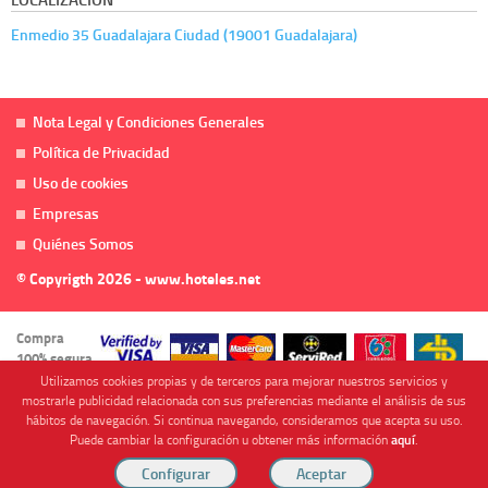
Enmedio 35 Guadalajara Ciudad (19001 Guadalajara)
Nota Legal y Condiciones Generales
Política de Privacidad
Uso de cookies
Empresas
Quiénes Somos
© Copyrigth 2026 - www.hoteles.net
Compra
100% segura
Utilizamos cookies propias y de terceros para mejorar nuestros servicios y
mostrarle publicidad relacionada con sus preferencias mediante el análisis de sus
hábitos de navegación. Si continua navegando, consideramos que acepta su uso.
Puede cambiar la configuración u obtener más información
aquí
.
Cofinanciado por