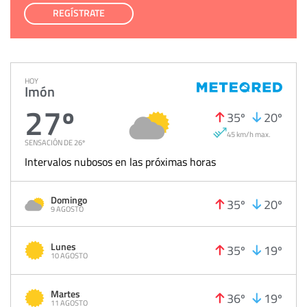
REGÍSTRATE
HOY
Imón
27º
35º
20º
45 km/h max.
SENSACIÓN DE 26º
Intervalos nubosos en las próximas horas
Domingo
35º
20º
9 AGOSTO
Lunes
35º
19º
10 AGOSTO
Martes
36º
19º
11 AGOSTO