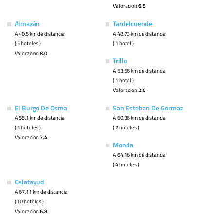
Valoracion
6.5
Almazán
Tardelcuende
A 40.5 km de distancia
A 48.73 km de distancia
( 5 hoteles )
( 1 hotel )
Valoracion
8.0
Trillo
A 53.56 km de distancia
( 1 hotel )
Valoracion
2.0
El Burgo De Osma
San Esteban De Gormaz
A 55.1 km de distancia
A 60.36 km de distancia
( 5 hoteles )
( 2 hoteles )
Valoracion
7.4
Monda
A 64.16 km de distancia
( 4 hoteles )
Calatayud
A 67.11 km de distancia
( 10 hoteles )
Valoracion
6.8