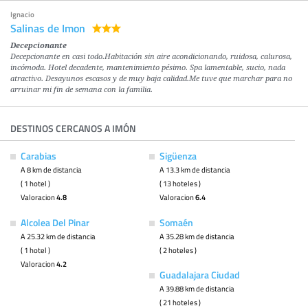
Ignacio
Salinas de Imon
Decepcionante
Decepcionante en casi todo.Habitación sin aire acondicionando, ruidosa, calurosa,
incómoda. Hotel decadente, mantenimiento pésimo. Spa lamentable, sucio, nada
atractivo. Desayunos escasos y de muy baja calidad.Me tuve que marchar para no
arruinar mi fin de semana con la familia.
DESTINOS CERCANOS A IMÓN
Carabias
Sigüenza
A 8 km de distancia
A 13.3 km de distancia
( 1 hotel )
( 13 hoteles )
Valoracion
4.8
Valoracion
6.4
Alcolea Del Pinar
Somaén
A 25.32 km de distancia
A 35.28 km de distancia
( 1 hotel )
( 2 hoteles )
Valoracion
4.2
Guadalajara Ciudad
A 39.88 km de distancia
( 21 hoteles )