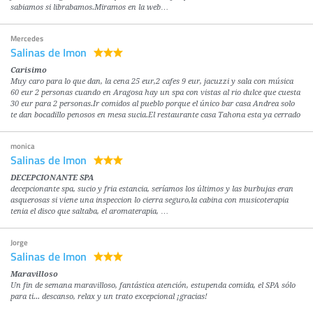
sabiamos si librabamos.Miramos en la web…
Mercedes
Salinas de Imon
Carisimo
Muy caro para lo que dan, la cena 25 eur,2 cafes 9 eur, jacuzzi y sala con música
60 eur 2 personas cuando en Aragosa hay un spa con vistas al rio dulce que cuesta
30 eur para 2 personas.Ir comidos al pueblo porque el único bar casa Andrea solo
te dan bocadillo penosos en mesa sucia.El restaurante casa Tahona esta ya cerrado
monica
Salinas de Imon
DECEPCIONANTE SPA
decepcionante spa, sucio y fria estancia, seríamos los últimos y las burbujas eran
asquerosas si viene una inspeccion lo cierra seguro,la cabina con musicoterapia
tenia el disco que saltaba, el aromaterapia, …
Jorge
Salinas de Imon
Maravilloso
Un fin de semana maravilloso, fantástica atención, estupenda comida, el SPA sólo
para ti... descanso, relax y un trato excepcional ¡gracias!