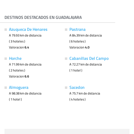
DESTINOS DESTACADOS EN GUADALAJARA
Azuqueca De Henares
Pastrana
A 79.93 km de distancia
A 84.39 km de distancia
( 3 hoteles )
( 6 hoteles )
Valoracion
6.4
Valoracion
4.0
Horche
Cabanillas Del Campo
A 71.99 km de distancia
A 72.27 km de distancia
( 2 hoteles )
( 1 hotel )
Valoracion
6.6
Almoguera
Sacedon
A 98.38 km de distancia
A 75.7 km de distancia
( 1 hotel )
( 4 hoteles )