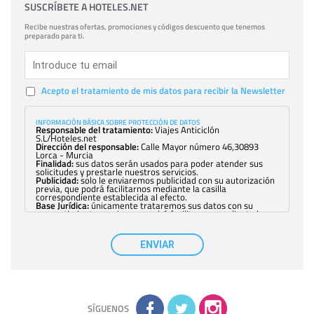
SUSCRÍBETE A HOTELES.NET
Recibe nuestras ofertas, promociones y códigos descuento que tenemos
preparado para ti.
Acepto el tratamiento de mis datos para recibir la Newsletter
INFORMACIÓN BÁSICA SOBRE PROTECCIÓN DE DATOS
Responsable del tratamiento:
Viajes Anticiclón
S.L/Hoteles.net
Dirección del responsable:
Calle Mayor número 46,30893
Lorca - Murcia
Finalidad:
sus datos serán usados para poder atender sus
solicitudes y prestarle nuestros servicios.
Publicidad:
solo le enviaremos publicidad con su autorización
previa, que podrá facilitarnos mediante la casilla
correspondiente establecida al efecto.
Base Jurídica:
únicamente trataremos sus datos con su
consentimiento previo, que podrá facilitarnos mediante la
casilla correspondiente establecida al efecto.
Destinatarios:
con carácter general, sólo el personal de
nuestra entidad que esté debidamente autorizado podrá
ENVIAR
tener conocimiento de la información que le pedimos. No se
comunicarán datos a terceros.
Derechos:
tiene derecho a saber qué información tenemos
sobre usted, corregirla y eliminarla, tal y como se explica en
la información adicional disponible en nuestra página web.
Información complementaria:
Puede consultar la información
adicional y detallada sobre cómo tratamos sus datos en la
política de privacidad
SÍGUENOS