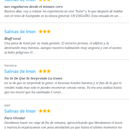
nos engañaron desde el minuto cero
Buenos días, voy a relatar mi experiencia en este "hotel" y lo que después de hablar
con el resto de huéspedes es la tónica general: UN ENGAÑO. Esta situado en un…
Salinas de Imon
Bluff total
Una pena de hotel por su mala gestión. El entorno prcioso, el edificio y la
decoración muy bonitos, aunque nuestra habitación muy angosta y con el acceso
al baño peligroso (3…
Veronica
Salinas de Imon
No Se De Que Se Sorprende La Gente
no se de que se sorprende la gente. si buscuas hoteles baratos y te fias de lo que te
venden nada mas solo te puedes encontrar consas raras. Yo era una asidua hasta
que me enteré que ha cambiado 3 veces…
Juan
Salinas de Imon
Para Olvidar
Decidimos hacer un viaje de fin de semana, aprovechando que librabamos el lunes
y martes,lo organizamos con poca antelación,ya que hasta el ultimo momento no