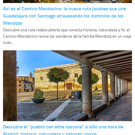
Así es el Camino Mendocino: la nueva ruta jacobea que une
Guadalajara con Santiago atravesando los dominios de los
Mendoza
Descubre una ruta redescubierta que conecta historia, naturaleza y fe: el
Camino Mendocino revive los senderos de la familia Mendoza en un viaje
inolv...
Descubre el “pueblo con alma toscana” a sólo una hora de
Madrid: historia, naturaleza y sabores únicos