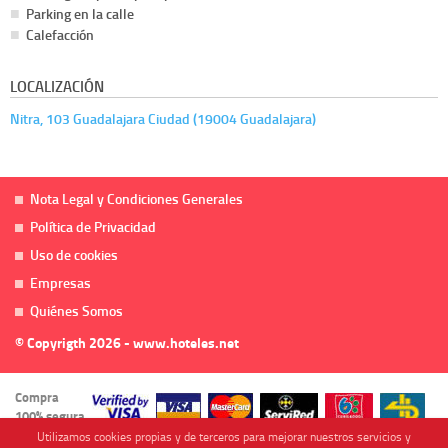
Parking en la calle
Calefacción
LOCALIZACIÓN
Nitra, 103 Guadalajara Ciudad (19004 Guadalajara)
Nota Legal y Condiciones Generales
Política de Privacidad
Uso de cookies
Empresas
Quiénes Somos
© Copyrigth 2026 - www.hoteles.net
Compra
100% segura
Utilizamos cookies propias y de terceros para mejorar nuestros servicios y