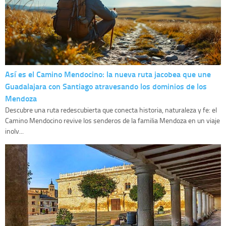
Así es el Camino Mendocino: la nueva ruta jacobea que une
Guadalajara con Santiago atravesando los dominios de los
Mendoza
Descubre una ruta redescubierta que conecta historia, naturaleza y fe: el
Camino Mendocino revive los senderos de la familia Mendoza en un viaje
inolv...