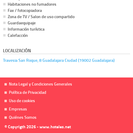
Habitaciones no fumadores
Fax / fotocopiadora
Zona de TV / Salon de uso compartido
Guardaequipaje
Información turística
Calefacción
LOCALIZACIÓN
Travesia San Roque, 8 Guadalajara Ciudad (19002 Guadalajara)
Nota Legal y Condiciones Generales
Política de Privacidad
Uso de cookies
Empresas
Quiénes Somos
© Copyrigth 2026 - www.hoteles.net