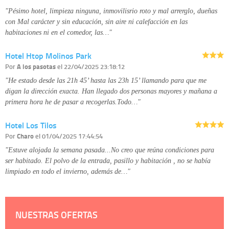
detallada sobre cómo tratamos sus datos en la
política de privacidad
"Pésimo hotel, limpieza ninguna, inmovilisrio roto y mal arrerglo, dueñas
con Mal carácter y sin educación, sin aire ni calefacción en las
habitaciones ni en el comedor, las…"
Hotel Htop Molinos Park
Por
A los pasotas
el 22/04/2025 23:18:12
"He estado desde las 21h 45’ hasta las 23h 15’ llamando para que me
digan la dirección exacta. Han llegado dos personas mayores y mañana a
primera hora he de pasar a recogerlas.Todo…"
Hotel Los Tilos
Por
Charo
el 01/04/2025 17:44:54
"Estuve alojada la semana pasada...No creo que reúna condiciones para
ser habitado. El polvo de la entrada, pasillo y habitación , no se había
limpiado en todo el invierno, además de…"
NUESTRAS OFERTAS