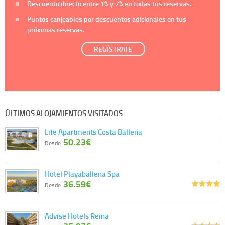
Descuento directo entre
1%
y
7%
en todas tus reservas.
Puntos canjeables por descuentos adicionales en tus
próximas reservas.
REGÍSTRATE
ÚLTIMOS ALOJAMIENTOS VISITADOS
Life Apartments Costa Ballena
50.23€
Desde
Hotel Playaballena Spa
36.59€
Desde
Advise Hotels Reina