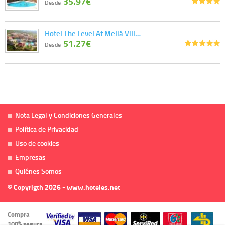
35.97€
Desde
Hotel The Level At Meliá Vill…
51.27€
Desde
Nota Legal y Condiciones Generales
Política de Privacidad
Uso de cookies
Empresas
Quiénes Somos
© Copyrigth 2026 - www.hoteles.net
Compra
100% segura