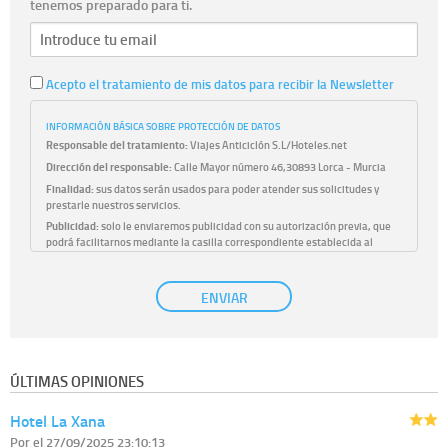
tenemos preparado para ti.
Acepto el tratamiento de mis datos para recibir la Newsletter
INFORMACIÓN BÁSICA SOBRE PROTECCIÓN DE DATOS
Responsable del tratamiento:
Viajes Anticiclón S.L/Hoteles.net
Dirección del responsable:
Calle Mayor número 46,30893 Lorca - Murcia
Finalidad:
sus datos serán usados para poder atender sus solicitudes y
prestarle nuestros servicios.
Publicidad:
solo le enviaremos publicidad con su autorización previa, que
podrá facilitarnos mediante la casilla correspondiente establecida al
efecto.
Base Jurídica:
únicamente trataremos sus datos con su consentimiento
ENVIAR
previo, que podrá facilitarnos mediante la casilla correspondiente
establecida al efecto.
Destinatarios:
con carácter general, sólo el personal de nuestra entidad
que esté debidamente autorizado podrá tener conocimiento de la
información que le pedimos. No se comunicarán datos a terceros.
ÚLTIMAS OPINIONES
Derechos:
tiene derecho a saber qué información tenemos sobre usted,
corregirla y eliminarla, tal y como se explica en la información adicional
Hotel La Xana
disponible en nuestra página web.
Información complementaria:
Puede consultar la información adicional y
Por
el 27/09/2025 23:10:13