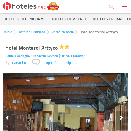
HOTELES EN BENIDORM
HOTELES EN MADRID
HOTELES EN BARCELO
Inicio
Hoteles Granada
Sierra Nevada
Hotel Montesol Arttyco
Hotel Montesol Arttyco
(
)
Edificio Acongra, S/n
Sierra Nevada
18196
Granada
1 opinión
-
| Opina
958481 0