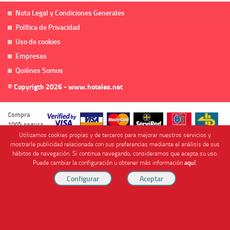
Nota Legal y Condiciones Generales
Política de Privacidad
Uso de cookies
Empresas
Quiénes Somos
© Copyrigth 2026 - www.hoteles.net
Compra
100% segura
Utilizamos cookies propias y de terceros para mejorar nuestros servicios y
mostrarle publicidad relacionada con sus preferencias mediante el análisis de sus
hábitos de navegación. Si continua navegando, consideramos que acepta su uso.
Puede cambiar la configuración u obtener más información
aquí
.
Cofinanciado por
Viajes Anticiclón, S.L. Agencia de Viajes Online - C.I. MU-107-2-25. C/ Mayor nº46 Bajo,
CP: 30893, Almendricos (Murcia, Spain).
RESERVAR HABITACIÓN