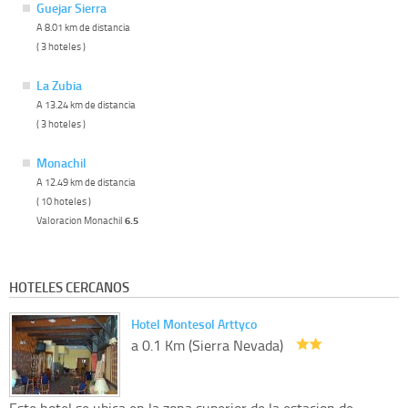
Guejar Sierra
A 8.01 km de distancia
( 3 hoteles )
La Zubia
A 13.24 km de distancia
( 3 hoteles )
Monachil
A 12.49 km de distancia
( 10 hoteles )
Valoracion Monachil
6.5
HOTELES CERCANOS
Hotel Montesol Arttyco
a 0.1 Km (Sierra Nevada)
Este hotel se ubica en la zona superior de la estacion de