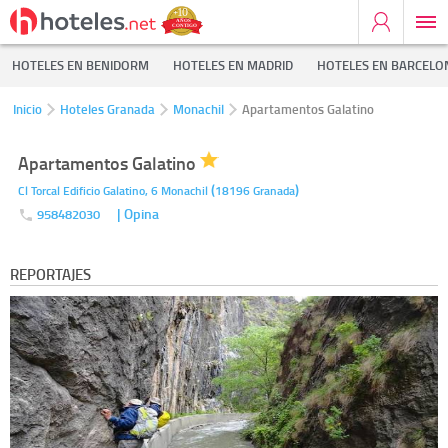
HOTELES EN BENIDORM
HOTELES EN MADRID
HOTELES EN BARCELO
Inicio
Hoteles Granada
Monachil
Apartamentos Galatino
Apartamentos Galatino
(
)
Cl Torcal Edificio Galatino, 6
Monachil
18196
Granada
| Opina
958482030
REPORTAJES