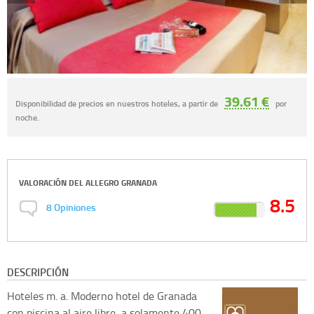
39.61 €
Disponibilidad de precios en nuestros hoteles, a partir de
por
noche.
VALORACIÓN DEL
ALLEGRO GRANADA
8.5
8
Opiniones
DESCRIPCIÓN
Hoteles m. a.
Moderno hotel de Granada
con piscina al aire libre, a solamente 400