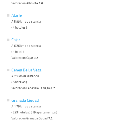
Valoracion Albolote
5.6
Atarfe
A 8.55 km de distancia
( 4 hoteles )
Cajar
A 6.26 km de distancia
( 1 hotel )
Valoracion Cajar
8.2
Cenes De La Vega
A 7.5 km de distancia
( 5 hoteles )
Valoracion Cenes De La Vega
4.7
Granada Ciudad
A 1.79 km de distancia
( 229 hoteles ) ( 19 apartamentos )
Valoracion Granada Ciudad
7.2