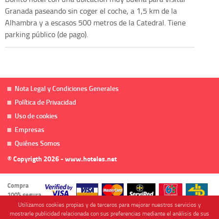
Granada paseando sin coger el coche, a 1,5 km de la
Alhambra y a escasos 500 metros de la Catedral. Tiene
parking público (de pago).
Nota Legal y Condiciones Generales
Política de Privacidad
Uso de cookies
Empresas
Quiénes Somos
© Copyrigth 2026 - www.hoteles.net
Compra
100% segura
Utilizamos cookies propias y de terceros para mejorar nuestros servicios y
mostrarle publicidad relacionada con sus preferencias mediante el análisis de sus