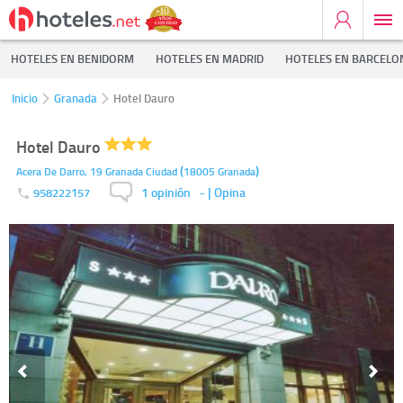
HOTELES EN BENIDORM
HOTELES EN MADRID
HOTELES EN BARCELO
Inicio
Granada
Hotel Dauro
Hotel Dauro
(
)
Acera De Darro, 19
Granada Ciudad
18005
Granada
1 opinión
-
| Opina
958222157