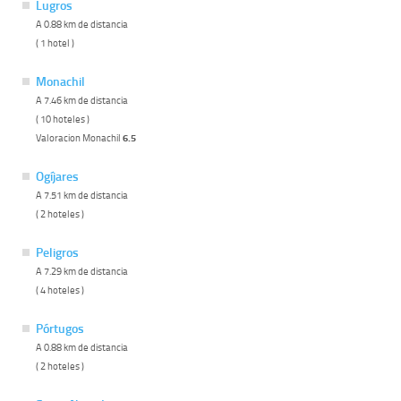
Lugros
A 0.88 km de distancia
( 1 hotel )
Monachil
A 7.46 km de distancia
( 10 hoteles )
Valoracion Monachil
6.5
Ogíjares
A 7.51 km de distancia
( 2 hoteles )
Peligros
A 7.29 km de distancia
( 4 hoteles )
Pórtugos
A 0.88 km de distancia
( 2 hoteles )