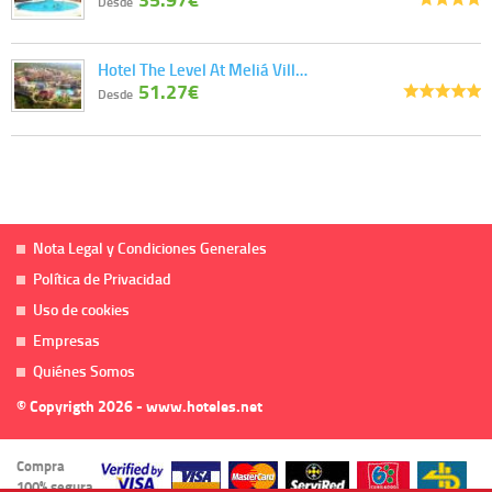
Desde
Hotel The Level At Meliá Vill…
51.27€
Desde
Nota Legal y Condiciones Generales
Política de Privacidad
Uso de cookies
Empresas
Quiénes Somos
© Copyrigth 2026 - www.hoteles.net
Compra
100% segura