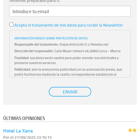
tenemos preparado para ti.
Acepto el tratamiento de mis datos para recibir la Newsletter
INFORMACIÓN BÁSICA SOBRE PROTECCIÓN DE DATOS
Responsable del tratamiento:
Viajes Anticiclón S.L/Hoteles.net
Dirección del responsable:
Calle Mayor número 46,30893 Lorca - Murcia
Finalidad:
sus datos serán usados para poder atender sus solicitudes y
prestarle nuestros servicios.
Publicidad:
solo le enviaremos publicidad con su autorización previa, que
podrá facilitarnos mediante la casilla correspondiente establecida al
efecto.
Base Jurídica:
únicamente trataremos sus datos con su consentimiento
ENVIAR
previo, que podrá facilitarnos mediante la casilla correspondiente
establecida al efecto.
Destinatarios:
con carácter general, sólo el personal de nuestra entidad
que esté debidamente autorizado podrá tener conocimiento de la
información que le pedimos. No se comunicarán datos a terceros.
ÚLTIMAS OPINIONES
Derechos:
tiene derecho a saber qué información tenemos sobre usted,
corregirla y eliminarla, tal y como se explica en la información adicional
Hotel La Xana
disponible en nuestra página web.
Información complementaria:
Puede consultar la información adicional y
Por
el 27/09/2025 23:10:13