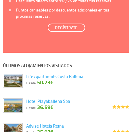
Descuento directo entre
1%
y
7%
en todas tus reservas.
Puntos canjeables por descuentos adicionales en tus
próximas reservas.
REGÍSTRATE
ÚLTIMOS ALOJAMIENTOS VISITADOS
Life Apartments Costa Ballena
50.23€
Desde
Hotel Playaballena Spa
36.59€
Desde
Advise Hotels Reina
35.97€