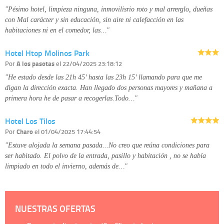
detallada sobre cómo tratamos sus datos en la
política de privacidad
"Pésimo hotel, limpieza ninguna, inmovilisrio roto y mal arrerglo, dueñas
con Mal carácter y sin educación, sin aire ni calefacción en las
habitaciones ni en el comedor, las…"
Hotel Htop Molinos Park
Por
A los pasotas
el 22/04/2025 23:18:12
"He estado desde las 21h 45’ hasta las 23h 15’ llamando para que me
digan la dirección exacta. Han llegado dos personas mayores y mañana a
primera hora he de pasar a recogerlas.Todo…"
Hotel Los Tilos
Por
Charo
el 01/04/2025 17:44:54
"Estuve alojada la semana pasada...No creo que reúna condiciones para
ser habitado. El polvo de la entrada, pasillo y habitación , no se había
limpiado en todo el invierno, además de…"
NUESTRAS OFERTAS