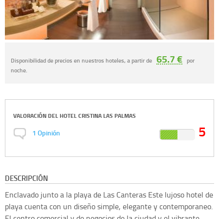
65.7 €
Disponibilidad de precios en nuestros hoteles, a partir de
por
noche.
VALORACIÓN DEL
HOTEL CRISTINA LAS PALMAS
5
1
Opinión
DESCRIPCIÓN
Enclavado junto a la playa de Las Canteras Este lujoso hotel de
playa cuenta con un diseño simple, elegante y contemporaneo.
El centro comercial y de negocios de la ciudad y el vibrante