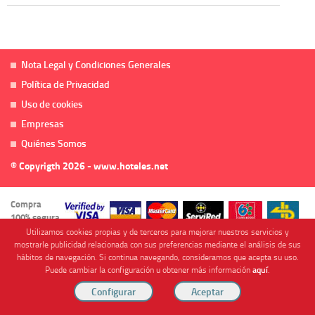
Nota Legal y Condiciones Generales
Política de Privacidad
Uso de cookies
Empresas
Quiénes Somos
© Copyrigth 2026 - www.hoteles.net
Compra
100% segura
Utilizamos cookies propias y de terceros para mejorar nuestros servicios y
mostrarle publicidad relacionada con sus preferencias mediante el análisis de sus
hábitos de navegación. Si continua navegando, consideramos que acepta su uso.
Puede cambiar la configuración u obtener más información
aquí
.
Cofinanciado por