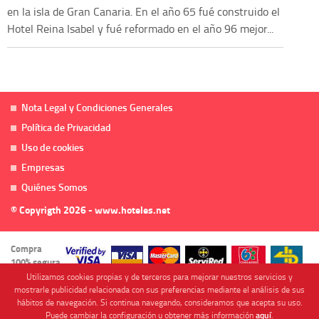
en la isla de Gran Canaria. En el año 65 fué construido el
Hotel Reina Isabel y fué reformado en el año 96 mejor...
Nota Legal y Condiciones Generales
Política de Privacidad
Uso de cookies
Empresas
Quiénes Somos
© Copyrigth 2026 - www.hoteles.net
Compra
100% segura
Utilizamos cookies propias y de terceros para mejorar nuestros servicios y
mostrarle publicidad relacionada con sus preferencias mediante el análisis de sus
hábitos de navegación. Si continua navegando, consideramos que acepta su uso.
Puede cambiar la configuración u obtener más información
aquí
.