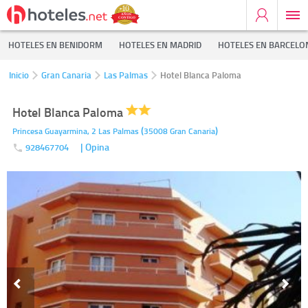
HOTELES EN BENIDORM
HOTELES EN MADRID
HOTELES EN BARCELO
Inicio
Gran Canaria
Las Palmas
Hotel Blanca Paloma
Hotel Blanca Paloma
(
)
Princesa Guayarmina, 2
Las Palmas
35008
Gran Canaria
| Opina
928467704