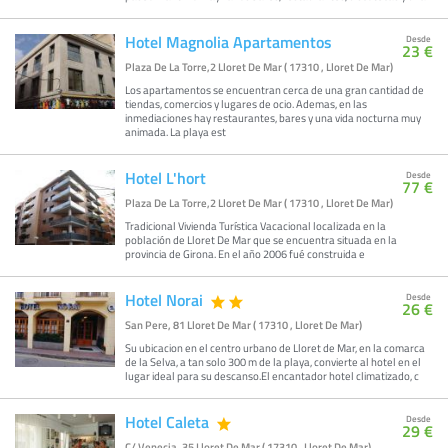
Hotel Magnolia Apartamentos
Desde
23 €
Plaza De La Torre,2 Lloret De Mar ( 17310 , Lloret De Mar)
Los apartamentos se encuentran cerca de una gran cantidad de
tiendas, comercios y lugares de ocio. Ademas, en las
inmediaciones hay restaurantes, bares y una vida nocturna muy
animada. La playa est
Hotel L'hort
Desde
77 €
Plaza De La Torre,2 Lloret De Mar ( 17310 , Lloret De Mar)
Tradicional Vivienda Turística Vacacional localizada en la
población de Lloret De Mar que se encuentra situada en la
provincia de Girona. En el año 2006 fué construida e
Hotel Norai
Desde
26 €
San Pere, 81 Lloret De Mar ( 17310 , Lloret De Mar)
Su ubicacion en el centro urbano de Lloret de Mar, en la comarca
de la Selva, a tan solo 300 m de la playa, convierte al hotel en el
lugar ideal para su descanso.El encantador hotel climatizado, c
Hotel Caleta
Desde
29 €
C/ Venecia, 35 Lloret De Mar ( 17310 , Lloret De Mar)