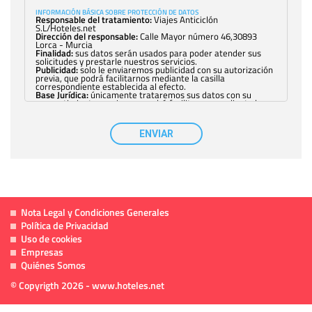
INFORMACIÓN BÁSICA SOBRE PROTECCIÓN DE DATOS
Responsable del tratamiento:
Viajes Anticiclón
S.L/Hoteles.net
Dirección del responsable:
Calle Mayor número 46,30893
Lorca - Murcia
Finalidad:
sus datos serán usados para poder atender sus
solicitudes y prestarle nuestros servicios.
Publicidad:
solo le enviaremos publicidad con su autorización
previa, que podrá facilitarnos mediante la casilla
correspondiente establecida al efecto.
Base Jurídica:
únicamente trataremos sus datos con su
consentimiento previo, que podrá facilitarnos mediante la
casilla correspondiente establecida al efecto.
Destinatarios:
con carácter general, sólo el personal de
nuestra entidad que esté debidamente autorizado podrá
ENVIAR
tener conocimiento de la información que le pedimos. No se
comunicarán datos a terceros.
Derechos:
tiene derecho a saber qué información tenemos
sobre usted, corregirla y eliminarla, tal y como se explica en
la información adicional disponible en nuestra página web.
Información complementaria:
Puede consultar la información
adicional y detallada sobre cómo tratamos sus datos en la
política de privacidad
Nota Legal y Condiciones Generales
Política de Privacidad
Uso de cookies
Empresas
Quiénes Somos
© Copyrigth 2026 - www.hoteles.net