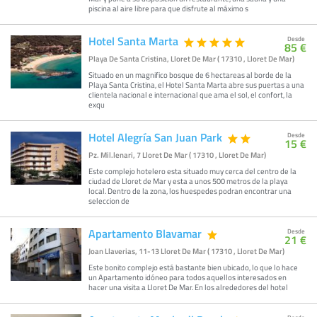
piscina al aire libre para que disfrute al máximo s
Hotel Santa Marta
Desde
85 €
Playa De Santa Cristina, Lloret De Mar ( 17310 , Lloret De Mar)
Situado en un magnifico bosque de 6 hectareas al borde de la
Playa Santa Cristina, el Hotel Santa Marta abre sus puertas a una
clientela nacional e internacional que ama el sol, el confort, la
exqu
Hotel Alegría San Juan Park
Desde
15 €
Pz. Mil.lenari, 7 Lloret De Mar ( 17310 , Lloret De Mar)
Este complejo hotelero esta situado muy cerca del centro de la
ciudad de Lloret de Mar y esta a unos 500 metros de la playa
local. Dentro de la zona, los huespedes podran encontrar una
seleccion de
Apartamento Blavamar
Desde
21 €
Joan Llaverias, 11-13 Lloret De Mar ( 17310 , Lloret De Mar)
Este bonito complejo está bastante bien ubicado, lo que lo hace
un Apartamento idóneo para todos aquellos interesados en
hacer una visita a Lloret De Mar. En los alrededores del hotel