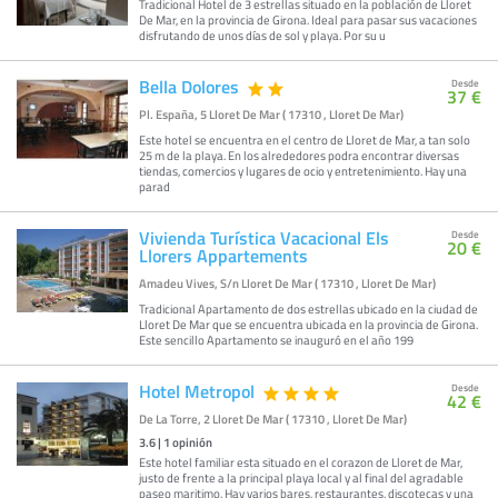
Tradicional Hotel de 3 estrellas situado en la población de Lloret
De Mar, en la provincia de Girona. Ideal para pasar sus vacaciones
disfrutando de unos días de sol y playa. Por su u
Bella Dolores
Desde
37 €
Pl. España, 5 Lloret De Mar ( 17310 , Lloret De Mar)
Este hotel se encuentra en el centro de Lloret de Mar, a tan solo
25 m de la playa. En los alrededores podra encontrar diversas
tiendas, comercios y lugares de ocio y entretenimiento. Hay una
parad
Vivienda Turística Vacacional Els
Desde
20 €
Llorers Appartements
Amadeu Vives, S/n Lloret De Mar ( 17310 , Lloret De Mar)
Tradicional Apartamento de dos estrellas ubicado en la ciudad de
Lloret De Mar que se encuentra ubicada en la provincia de Girona.
Este sencillo Apartamento se inauguró en el año 199
Hotel Metropol
Desde
42 €
De La Torre, 2 Lloret De Mar ( 17310 , Lloret De Mar)
3.6
|
1
opinión
Este hotel familiar esta situado en el corazon de Lloret de Mar,
justo de frente a la principal playa local y al final del agradable
paseo maritimo. Hay varios bares, restaurantes, discotecas y una