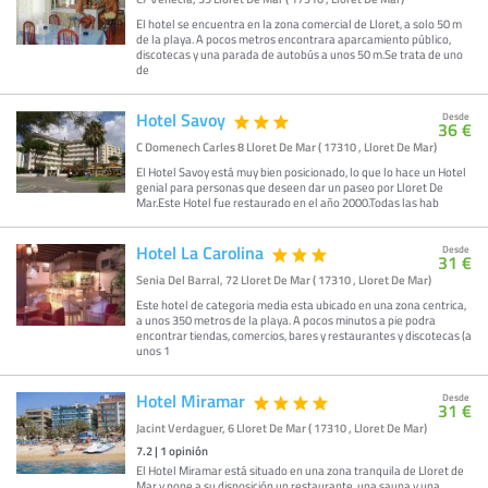
El hotel se encuentra en la zona comercial de Lloret, a solo 50 m
de la playa. A pocos metros encontrara aparcamiento público,
discotecas y una parada de autobús a unos 50 m.Se trata de uno
de
Hotel Savoy
Desde
36 €
C Domenech Carles 8 Lloret De Mar ( 17310 , Lloret De Mar)
El Hotel Savoy está muy bien posicionado, lo que lo hace un Hotel
genial para personas que deseen dar un paseo por Lloret De
Mar.Este Hotel fue restaurado en el año 2000.Todas las hab
Hotel La Carolina
Desde
31 €
Senia Del Barral, 72 Lloret De Mar ( 17310 , Lloret De Mar)
Este hotel de categoria media esta ubicado en una zona centrica,
a unos 350 metros de la playa. A pocos minutos a pie podra
encontrar tiendas, comercios, bares y restaurantes y discotecas (a
unos 1
Hotel Miramar
Desde
31 €
Jacint Verdaguer, 6 Lloret De Mar ( 17310 , Lloret De Mar)
7.2
|
1
opinión
El Hotel Miramar está situado en una zona tranquila de Lloret de
Mar y pone a su disposición un restaurante, una sauna y una