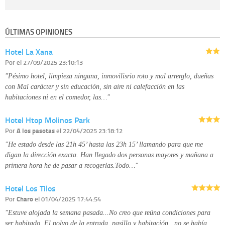
Destinatarios:
con carácter general, sólo el personal de nuestra entidad
que esté debidamente autorizado podrá tener conocimiento de la
información que le pedimos. No se comunicarán datos a terceros.
ÚLTIMAS OPINIONES
Derechos:
tiene derecho a saber qué información tenemos sobre usted,
corregirla y eliminarla, tal y como se explica en la información adicional
Hotel La Xana
disponible en nuestra página web.
Información complementaria:
Puede consultar la información adicional y
Por
el 27/09/2025 23:10:13
detallada sobre cómo tratamos sus datos en la
política de privacidad
"Pésimo hotel, limpieza ninguna, inmovilisrio roto y mal arrerglo, dueñas
con Mal carácter y sin educación, sin aire ni calefacción en las
habitaciones ni en el comedor, las…"
Hotel Htop Molinos Park
Por
A los pasotas
el 22/04/2025 23:18:12
"He estado desde las 21h 45’ hasta las 23h 15’ llamando para que me
digan la dirección exacta. Han llegado dos personas mayores y mañana a
primera hora he de pasar a recogerlas.Todo…"
Hotel Los Tilos
Por
Charo
el 01/04/2025 17:44:54
"Estuve alojada la semana pasada...No creo que reúna condiciones para
ser habitado. El polvo de la entrada, pasillo y habitación , no se había