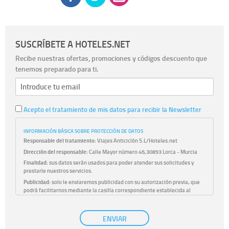
SUSCRÍBETE A HOTELES.NET
Recibe nuestras ofertas, promociones y códigos descuento que
tenemos preparado para ti.
Acepto el tratamiento de mis datos para recibir la Newsletter
INFORMACIÓN BÁSICA SOBRE PROTECCIÓN DE DATOS
Responsable del tratamiento:
Viajes Anticiclón S.L/Hoteles.net
Dirección del responsable:
Calle Mayor número 46,30893 Lorca - Murcia
Finalidad:
sus datos serán usados para poder atender sus solicitudes y
prestarle nuestros servicios.
Publicidad:
solo le enviaremos publicidad con su autorización previa, que
podrá facilitarnos mediante la casilla correspondiente establecida al
efecto.
Base Jurídica:
únicamente trataremos sus datos con su consentimiento
ENVIAR
previo, que podrá facilitarnos mediante la casilla correspondiente
establecida al efecto.