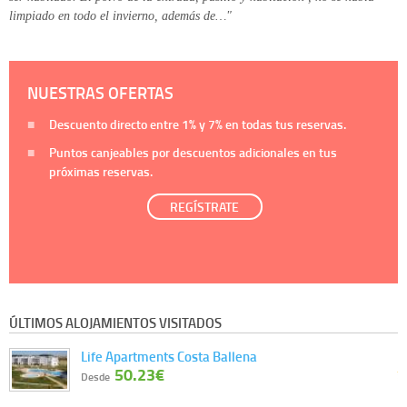
limpiado en todo el invierno, además de…"
NUESTRAS OFERTAS
Descuento directo entre
1%
y
7%
en todas tus reservas.
Puntos canjeables por descuentos adicionales en tus
próximas reservas.
REGÍSTRATE
ÚLTIMOS ALOJAMIENTOS VISITADOS
Life Apartments Costa Ballena
50.23€
Desde