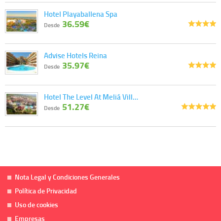
Hotel Playaballena Spa
36.59€
Desde
Advise Hotels Reina
35.97€
Desde
Hotel The Level At Meliá Vill…
51.27€
Desde
Nota Legal y Condiciones Generales
Política de Privacidad
Uso de cookies
Empresas