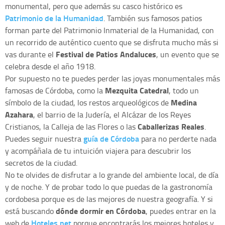
monumental, pero que además su casco histórico es
Patrimonio de la Humanidad
. También sus famosos patios
forman parte del Patrimonio Inmaterial de la Humanidad, con
un recorrido de auténtico cuento que se disfruta mucho más si
Festival de Patios Andaluces
vas durante el
, un evento que se
celebra desde el año 1918.
Por supuesto no te puedes perder las joyas monumentales más
Mezquita Catedral
famosas de Córdoba, como la
, todo un
Medina
símbolo de la ciudad, los restos arqueológicos de
Azahara
, el barrio de la Judería, el Alcázar de los Reyes
Caballerizas Reales
Cristianos, la Calleja de las Flores o las
.
guía de Córdoba
Puedes seguir nuestra
para no perderte nada
y acompáñala de tu intuición viajera para descubrir los
secretos de la ciudad.
No te olvides de disfrutar a lo grande del ambiente local, de día
y de noche. Y de probar todo lo que puedas de la gastronomía
cordobesa porque es de las mejores de nuestra geografía. Y si
dónde dormir en Córdoba
está buscando
, puedes entrar en la
Hoteles.net
web de
porque encontrarás los mejores hoteles y