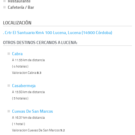
Restaurante
Cafetería / Bar
LOCALIZACIÓN
. Crtr El Santuario Km4 100 Lucena, Lucena (14900 Córdoba)
OTROS DESTINOS CERCANOS A LUCENA:
Cabra
A 11.55 km de distancia
( 4 hoteles )
Valoracion Cabra
8.3
Casabermeja
A 15.93 km de distancia
( 5 hoteles )
Cuevas De San Marcos
A 16.37 km de distancia
( 1 hotel )
Valoracion Cuevas De San Marcos
9.2