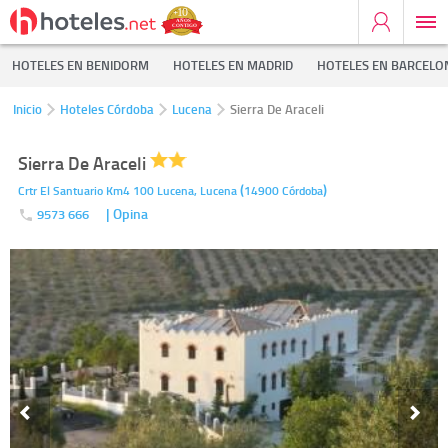
HOTELES EN BENIDORM
HOTELES EN MADRID
HOTELES EN BARCELO
Inicio
Hoteles Córdoba
Lucena
Sierra De Araceli
Sierra De Araceli
(
)
Crtr El Santuario Km4 100 Lucena,
Lucena
14900
Córdoba
| Opina
9573 666