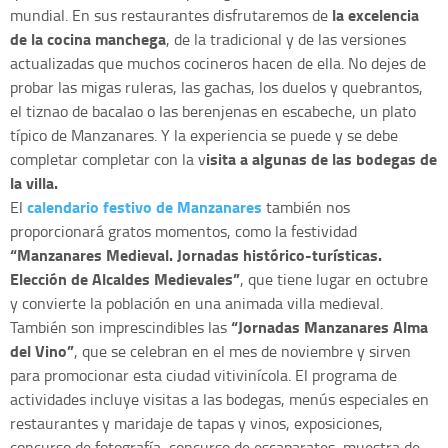
la excelencia
mundial. En sus restaurantes disfrutaremos de
de la cocina manchega
, de la tradicional y de las versiones
actualizadas que muchos cocineros hacen de ella. No dejes de
probar las migas ruleras, las gachas, los duelos y quebrantos,
el tiznao de bacalao o las berenjenas en escabeche, un plato
típico de Manzanares. Y la experiencia se puede y se debe
isita a algunas de las bodegas de
completar completar con la v
la villa.
calendario festivo de Manzanares
El
también nos
proporcionará gratos momentos, como la festividad
“Manzanares Medieval. Jornadas histórico-turísticas.
Elección de Alcaldes Medievales”
, que tiene lugar en octubre
y convierte la población en una animada villa medieval.
“Jornadas Manzanares Alma
También son imprescindibles las
del Vino”
, que se celebran en el mes de noviembre y sirven
para promocionar esta ciudad vitivinícola. El programa de
actividades incluye visitas a las bodegas, menús especiales en
restaurantes y maridaje de tapas y vinos, exposiciones,
concurso de fotografía, concurso de escaparates, muestra de