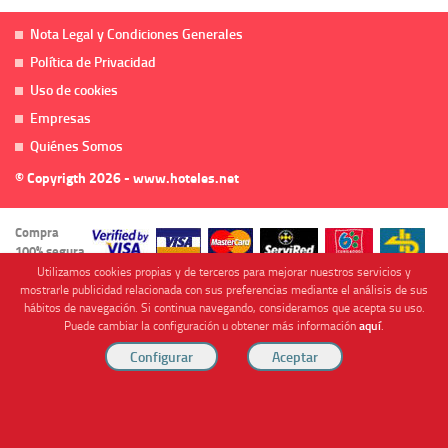
Nota Legal y Condiciones Generales
Política de Privacidad
Uso de cookies
Empresas
Quiénes Somos
© Copyrigth 2026 - www.hoteles.net
Compra
100% segura
Utilizamos cookies propias y de terceros para mejorar nuestros servicios y
mostrarle publicidad relacionada con sus preferencias mediante el análisis de sus
hábitos de navegación. Si continua navegando, consideramos que acepta su uso.
Puede cambiar la configuración u obtener más información
aquí
.
Cofinanciado por
Viajes Anticiclón, S.L. Agencia de Viajes Online - C.I. MU-107-2-25. C/ Mayor nº46 Bajo,
CP: 30893, Almendricos (Murcia, Spain).