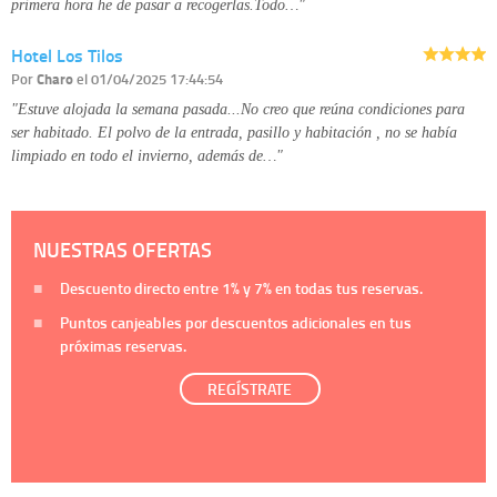
primera hora he de pasar a recogerlas.Todo…"
Hotel Los Tilos
Por
Charo
el 01/04/2025 17:44:54
"Estuve alojada la semana pasada...No creo que reúna condiciones para
ser habitado. El polvo de la entrada, pasillo y habitación , no se había
limpiado en todo el invierno, además de…"
NUESTRAS OFERTAS
Descuento directo entre
1%
y
7%
en todas tus reservas.
Puntos canjeables por descuentos adicionales en tus
próximas reservas.
REGÍSTRATE