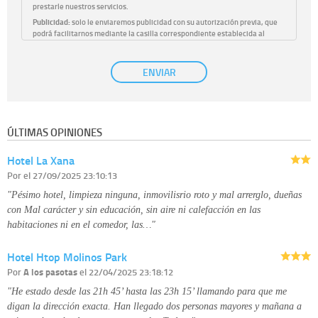
prestarle nuestros servicios.
Publicidad:
solo le enviaremos publicidad con su autorización previa, que
podrá facilitarnos mediante la casilla correspondiente establecida al
efecto.
Base Jurídica:
únicamente trataremos sus datos con su consentimiento
ENVIAR
previo, que podrá facilitarnos mediante la casilla correspondiente
establecida al efecto.
Destinatarios:
con carácter general, sólo el personal de nuestra entidad
que esté debidamente autorizado podrá tener conocimiento de la
información que le pedimos. No se comunicarán datos a terceros.
ÚLTIMAS OPINIONES
Derechos:
tiene derecho a saber qué información tenemos sobre usted,
corregirla y eliminarla, tal y como se explica en la información adicional
Hotel La Xana
disponible en nuestra página web.
Información complementaria:
Puede consultar la información adicional y
Por
el 27/09/2025 23:10:13
detallada sobre cómo tratamos sus datos en la
política de privacidad
"Pésimo hotel, limpieza ninguna, inmovilisrio roto y mal arrerglo, dueñas
con Mal carácter y sin educación, sin aire ni calefacción en las
habitaciones ni en el comedor, las…"
Hotel Htop Molinos Park
Por
A los pasotas
el 22/04/2025 23:18:12
"He estado desde las 21h 45’ hasta las 23h 15’ llamando para que me
digan la dirección exacta. Han llegado dos personas mayores y mañana a