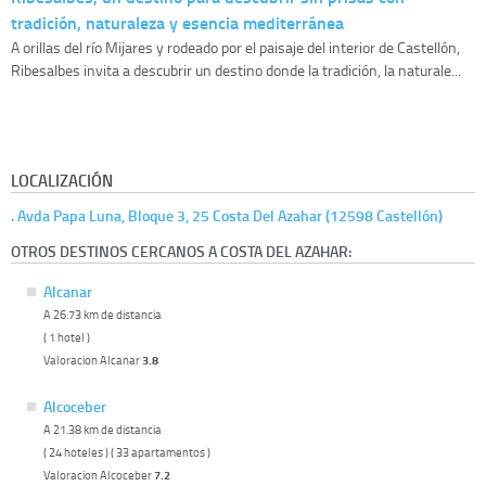
tradición, naturaleza y esencia mediterránea
A orillas del río Mijares y rodeado por el paisaje del interior de Castellón,
Ribesalbes invita a descubrir un destino donde la tradición, la naturale...
LOCALIZACIÓN
. Avda Papa Luna, Bloque 3, 25 Costa Del Azahar (12598 Castellón)
OTROS DESTINOS CERCANOS A COSTA DEL AZAHAR:
Alcanar
A 26.73 km de distancia
( 1 hotel )
Valoracion Alcanar
3.8
Alcoceber
A 21.38 km de distancia
( 24 hoteles ) ( 33 apartamentos )
Valoracion Alcoceber
7.2