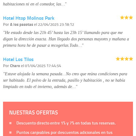
habitaciones ni en el comedor, las…"
Hotel Htop Molinos Park
Por
A los pasotas
el 22/04/2025 23:18:12
"He estado desde las 21h 45’ hasta las 23h 15’ llamando para que me
digan la dirección exacta. Han llegado dos personas mayores y mañana a
primera hora he de pasar a recogerlas.Todo…"
Hotel Los Tilos
Por
Charo
el 01/04/2025 17:44:54
"Estuve alojada la semana pasada...No creo que reúna condiciones para
ser habitado. El polvo de la entrada, pasillo y habitación , no se había
limpiado en todo el invierno, además de…"
NUESTRAS OFERTAS
Descuento directo entre
1%
y
7%
en todas tus reservas.
Puntos canjeables por descuentos adicionales en tus