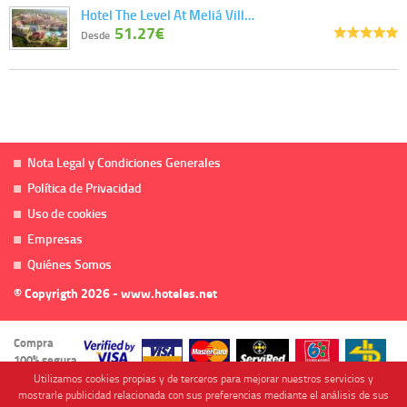
Hotel The Level At Meliá Vill…
51.27€
Desde
Nota Legal y Condiciones Generales
Política de Privacidad
Uso de cookies
Empresas
Quiénes Somos
© Copyrigth 2026 - www.hoteles.net
Compra
100% segura
Utilizamos cookies propias y de terceros para mejorar nuestros servicios y
mostrarle publicidad relacionada con sus preferencias mediante el análisis de sus