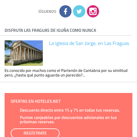
Información complementaria:
Puede consultar la información
adicional y detallada sobre cómo tratamos sus datos en la
política de privacidad
SÍGUENOS
DISFRUTA LAS FRAGUAS DE IGUÑA COMO NUNCA
La iglesia de San Jorge, en Las Fraguas
Es conocido por muchos como el Partenón de Cantabria por su similitud
pero, ¿hasta qué punto aguarda un parecido?...
OFERTAS EN HOTELES.NET
Descuento directo entre 1% y 7% en todas tus reservas.
Puntos canjeables por descuentos adicionales en tus
próximas reservas.
REGÍSTRATE