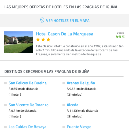
LAS MEJORES OFERTAS DE HOTELES EN LAS FRAGUAS DE IGUÑA
VER HOTELES EN EL MAPA
Hotel Cason De La Marquesa
Desde
46 €
Este clasico Hotel fue construido en el año 1902, está situado tan
solo 2 minutillos andando de la estación de ferrocarril de Las
Fraguas, a solamente cien metros del bosque de
DESTINOS CERCANOS A LAS FRAGUAS DE IGUÑA
San Felices De Buelna
Arenas De Iguña
A 8.65 km de distancia
A 9.57 km de distancia
( 1 hotel )
( 2 hoteles )
San Vicente De Toranzo
Alceda
A 9.7 km de distancia
A 11.13 km de distancia
( 1 hotel )
( 3 hoteles )
Las Caldas De Besaya
Puente Viesgo