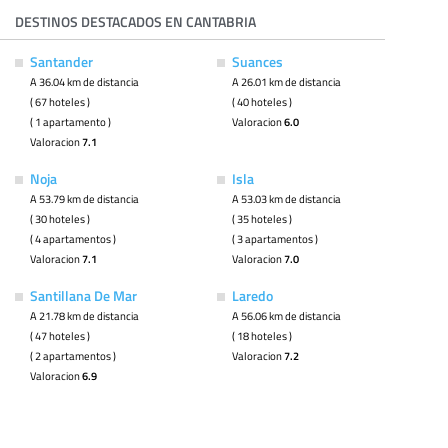
DESTINOS DESTACADOS EN CANTABRIA
Santander
Suances
A 36.04 km de distancia
A 26.01 km de distancia
( 67 hoteles )
( 40 hoteles )
( 1 apartamento )
Valoracion
6.0
Valoracion
7.1
Noja
Isla
A 53.79 km de distancia
A 53.03 km de distancia
( 30 hoteles )
( 35 hoteles )
( 4 apartamentos )
( 3 apartamentos )
Valoracion
7.1
Valoracion
7.0
Santillana De Mar
Laredo
A 21.78 km de distancia
A 56.06 km de distancia
( 47 hoteles )
( 18 hoteles )
( 2 apartamentos )
Valoracion
7.2
Valoracion
6.9