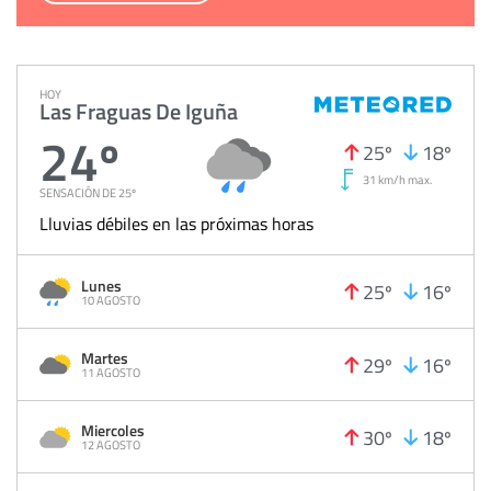
HOY
Las Fraguas De Iguña
24º
25º
18º
31 km/h max.
SENSACIÓN DE 25º
Lluvias débiles en las próximas horas
Lunes
25º
16º
10 AGOSTO
Martes
29º
16º
11 AGOSTO
Miercoles
30º
18º
12 AGOSTO