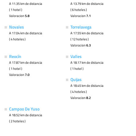
A 11.35 km de distancia
A 13.79 km de distancia
( 1 hotel )
( 6 hoteles )
Valoracion
5.8
Valoracion
7.1
Novales
Torrelavega
A 17.04 km de distancia
A 17.55 km de distancia
( 4 hoteles )
( 12 hoteles )
Valoracion
6.3
Reocín
Valles
A 17.87 km de distancia
A 18.17 km de distancia
( 1 hotel )
( 1 hotel )
Valoracion
7.0
Quijas
A 18.45 km de distancia
( 4 hoteles )
Valoracion
8.2
Campoo De Yuso
A 18.52 km de distancia
( 2 hoteles )