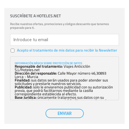
SUSCRÍBETE A HOTELES.NET
Recibe nuestras ofertas, promociones y códigos descuento que tenemos
preparado para ti.
Acepto el tratamiento de mis datos para recibir la Newsletter
INFORMACIÓN BÁSICA SOBRE PROTECCIÓN DE DATOS
Responsable del tratamiento:
Viajes Anticiclón
S.L/Hoteles.net
Dirección del responsable:
Calle Mayor número 46,30893
Lorca - Murcia
Finalidad:
sus datos serán usados para poder atender sus
solicitudes y prestarle nuestros servicios.
Publicidad:
solo le enviaremos publicidad con su autorización
previa, que podrá facilitarnos mediante la casilla
correspondiente establecida al efecto.
Base Jurídica:
únicamente trataremos sus datos con su
consentimiento previo, que podrá facilitarnos mediante la
casilla correspondiente establecida al efecto.
Destinatarios:
con carácter general, sólo el personal de
nuestra entidad que esté debidamente autorizado podrá
ENVIAR
tener conocimiento de la información que le pedimos. No se
comunicarán datos a terceros.
Derechos:
tiene derecho a saber qué información tenemos
sobre usted, corregirla y eliminarla, tal y como se explica en
la información adicional disponible en nuestra página web.