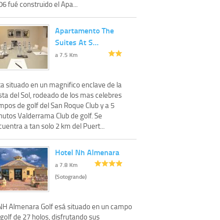
6 fué construido el Apa...
Apartamento The
Suites At S…
a 7.5 Km
ta situado en un magnifico enclave de la
sta del Sol, rodeado de los mas celebres
mpos de golf del San Roque Club y a 5
nutos Valderrama Club de golf. Se
uentra a tan solo 2 km del Puert...
Hotel Nh Almenara
a 7.8 Km
(Sotogrande)
 NH Almenara Golf esá situado en un campo
golf de 27 holos, disfrutando sus