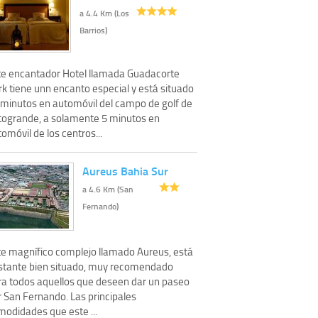
a 4.4 Km (Los
Barrios)
te encantador Hotel llamada Guadacorte
rk tiene unn encanto especial y está situado
 minutos en automóvil del campo de golf de
togrande, a solamente 5 minutos en
omóvil de los centros...
Aureus Bahia Sur
a 4.6 Km (San
Fernando)
te magnífico complejo llamado Aureus, está
stante bien situado, muy recomendado
ra todos aquellos que deseen dar un paseo
r San Fernando. Las principales
modidades que este ...