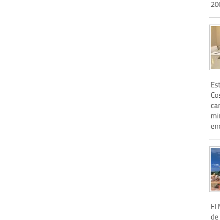
200
Es
Co
ca
mi
enc
El
de 