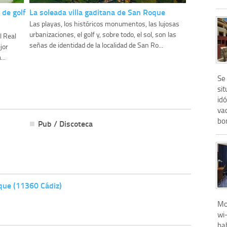
 de golf
La soleada villa gaditana de San Roque
Las playas, los históricos monumentos, las lujosas
urbanizaciones, el golf y, sobre todo, el sol, son las
l Real
señas de identidad de la localidad de San Ro...
jor
..
Se
sit
id
vac
bon
Pub / Discoteca
que (11360 Cádiz)
Mo
wi-
ha