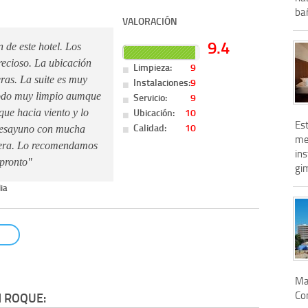
bañ
VALORACIÓN
9.4
de este hotel. Los
recioso. La ubicación
Limpieza:
9
ras. La suite es muy
Instalaciones:
9
Servicio:
9
todo muy limpio aumque
Ubicación:
10
que hacia viento y lo
Es
Calidad:
10
 desayuno con mucha
me
siera. Lo recomendamos
ins
 pronto"
gi
ia
Mag
Co
 ROQUE: