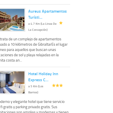
Aureus Apartamentos
Turísti…
a 4.7 Km (La Linea De
La Concepción)
 trata de un complejo de apartamentos
uado a 10 kilómetros de GibraltarEs el lugar
óneo para aquellos que buscan unas
aciones de sol y playa relajadas en la
ita costa an...
Hotel Holiday Inn
Express C…
a 5 Km (Los
Barrios)
derno y elegante hotel que tiene servicio
fi gratis y parking privado gratis. Sus
bitaciones son amplias y modernas y tienen