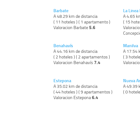
Barbate
La Linea
A 48.29 km de distancia
A 4.65 k
( 11 hoteles ) ( 1 apartamento )
( 15 hote
5.6
Valoracion Barbate
Valoracio
Concepc
Benahavís
Manilva
A 44.16 km de distancia
A 17.54 
( 2 hoteles ) ( 2 apartamentos )
( 3 hotel
7.4
Valoracion Benahavís
Valoraci
Estepona
Nueva An
A 35.02 km de distancia
A 49.39 
( 44 hoteles ) ( 9 apartamentos )
( 0 hotel
6.4
Valoracion Estepona