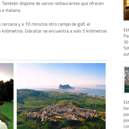
. También dispone de varios restaurantes que ofrecen
e italiana.
 cercana y a 10 minutos otro campo de golf, el
Es
kilómetros. Gibraltar se encuentra a solo 5 kilómetros
Pa
30
So
aut
Es
ba
pa
po
co