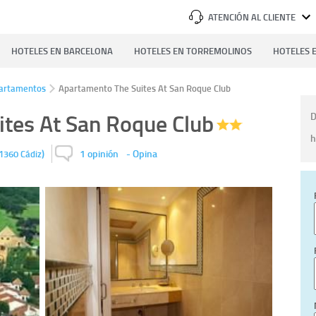
ATENCIÓN AL CLIENTE
HOTELES EN BARCELONA
HOTELES EN TORREMOLINOS
HOTELES E
artamentos
Apartamento The Suites At San Roque Club
tes At San Roque Club
D
h
)
1 opinión
-
Opina
1360
Cádiz