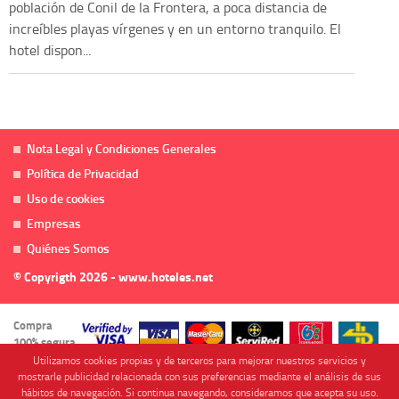
población de Conil de la Frontera, a poca distancia de
increíbles playas vírgenes y en un entorno tranquilo. El
hotel dispon...
Nota Legal y Condiciones Generales
Política de Privacidad
Uso de cookies
Empresas
Quiénes Somos
© Copyrigth 2026 - www.hoteles.net
Compra
100% segura
Utilizamos cookies propias y de terceros para mejorar nuestros servicios y
mostrarle publicidad relacionada con sus preferencias mediante el análisis de sus
hábitos de navegación. Si continua navegando, consideramos que acepta su uso.