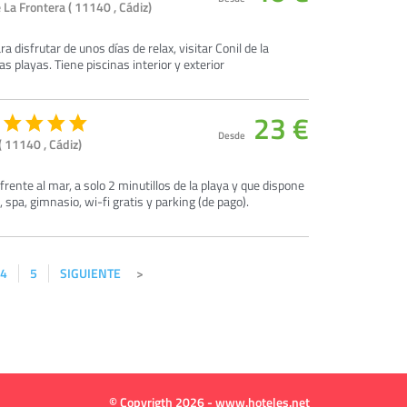
 La Frontera ( 11140 , Cádiz)
 disfrutar de unos días de relax, visitar Conil de la
s playas. Tiene piscinas interior y exterior
23 €
Desde
( 11140 , Cádiz)
frente al mar, a solo 2 minutillos de la playa y que dispone
a, spa, gimnasio, wi-fi gratis y parking (de pago).
4
5
SIGUIENTE
© Copyrigth 2026 - www.hoteles.net