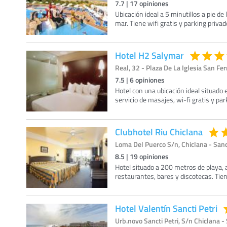
7.7
|
17
opiniones
Ubicación ideal a 5 minutillos a pie d
mar. Tiene wifi gratis y parking priva
Hotel H2 Salymar
Real, 32 - Plaza De La Iglesia San Fe
7.5
|
6
opiniones
Hotel con una ubicación ideal situado 
servicio de masajes, wi-fi gratis y pa
Clubhotel Riu Chiclana
Loma Del Puerco S/n, Chiclana - Sanct
8.5
|
19
opiniones
Hotel situado a 200 metros de playa, 
restaurantes, bares y discotecas. Tiene
Hotel Valentín Sancti Petri
Urb.novo Sancti Petri, S/n Chiclana - 