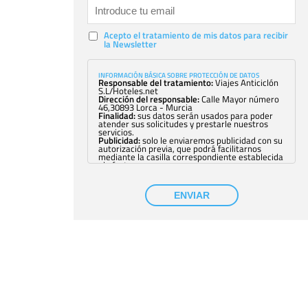
Acepto el tratamiento de mis datos para recibir
la Newsletter
INFORMACIÓN BÁSICA SOBRE PROTECCIÓN DE DATOS
Responsable del tratamiento:
Viajes Anticiclón
S.L/Hoteles.net
Dirección del responsable:
Calle Mayor número
46,30893 Lorca - Murcia
Finalidad:
sus datos serán usados para poder
atender sus solicitudes y prestarle nuestros
servicios.
Publicidad:
solo le enviaremos publicidad con su
autorización previa, que podrá facilitarnos
mediante la casilla correspondiente establecida
al efecto.
Base Jurídica:
únicamente trataremos sus datos
con su consentimiento previo, que podrá
facilitarnos mediante la casilla correspondiente
ENVIAR
establecida al efecto.
Destinatarios:
con carácter general, sólo el
personal de nuestra entidad que esté
debidamente autorizado podrá tener
conocimiento de la información que le pedimos.
No se comunicarán datos a terceros.
Derechos:
tiene derecho a saber qué
información tenemos sobre usted, corregirla y
eliminarla, tal y como se explica en la
información adicional disponible en nuestra
página web.
Información complementaria:
Puede consultar
la información adicional y detallada sobre cómo
tratamos sus datos en la
política de privacidad