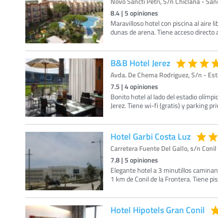
Novo Sancti Petri, S/n Chiclana - Sanc
8.4
|
5
opiniones
Maravilloso hotel con piscina al aire l
dunas de arena. Tiene acceso directo a
B&B Hotel Jerez
Avda. De Chema Rodriguez, S/n - Esta
7.5
|
4
opiniones
Bonito hotel al lado del estadio olímpi
Jerez. Tiene wi-fi (gratis) y parking pr
Hotel Garbi Costa Luz
Carretera Fuente Del Gallo, s/n Conil
7.8
|
5
opiniones
Elegante hotel a 3 minutillos caminand
1 km de Conil de la Frontera. Tiene pis
Hotel Hipotels Gran Conil