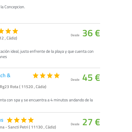
 la Concepcion.
36 €
Desde
2 , Cádiz)
cación ideal, justo enfrente de la playa y que cuenta con
ganes
45 €
ach &
Desde
 Rg23 Rota ( 11520 , Cádiz)
enta con spa y se encuentra a 4 minutos andando de la
27 €
us
Desde
a - Sancti Petri ( 11130 , Cádiz)