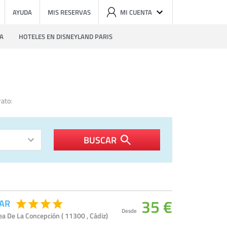
AYUDA
MIS RESERVAS
MI CUENTA
ZA
HOTELES EN DISNEYLAND PARIS
rato:
BUSCAR
35 €
TAR
Desde
ea De La Concepción ( 11300 , Cádiz)