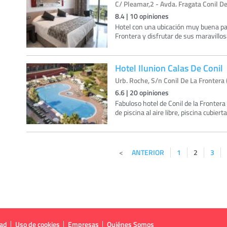
C/ Pleamar,2 - Avda. Fragata Conil De
8.4
|
10
opiniones
Hotel con una ubicación muy buena para
Frontera y disfrutar de sus maravillosa
Hotel Ilunion Calas De Conil
Urb. Roche, S/n Conil De La Frontera 
6.6
|
20
opiniones
Fabuloso hotel de Conil de la Frontera 
de piscina al aire libre, piscina cubiert
ANTERIOR
1
2
3
dad
Uso de cookies
Empresas
Quiénes Somos