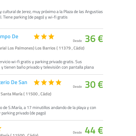
y cultural de Jerez, muy próximo a la Plaza de las Angustias
. Tiene parking (de pago) y wi-fi gratis
36 €
Campo De
Desde
rial Los Palmones) Los Barrios ( 11379 , Cádiz)
vicio wi-fi gratis y parking privado gratis. Sus
 tienen baño privado y televisión con pantalla plana
30 €
erio De San
Desde
 Santa María ( 11500 , Cádiz)
o de S.María, a 17 minutillos andando de la playa y con
s y parking privado (de pago)
44 €
Desde
María ( 11500 , Cádiz)