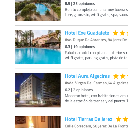
8.5
|
23
opiniones
Bonito complejo con una muy buena situa
libre, gimnasio, wi-fi gratis, spa, sau
Hotel Exe Guadalete
Ave. Duque De Abrantes, 84 Jerez De 
6.3
|
19
opiniones
Fabuloso hotel con piscina exterior y 
wi-fi gratis, parking gratis, pista de 
Hotel Aura Algeciras
Avda. Virgen Del Carmen,64 Algeciras
6.2
|
2
opiniones
Moderno hotel, con habitaciones amue
de la estación de trenes y del puerto. 
Hotel Tierras De Jerez
Calle Corredera, 58 Jerez De La Fronte