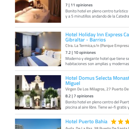
7
|
11
opiniones
Bonito hotel en pleno centro turístico 
y a 5 minutillos andando de la Catedral
Hotel Holiday Inn Express 
Gibraltar - Barrios
Ctra. La Termica,s/n (Parque Empresa
7.2
|
10
opiniones
Moderno y elegante hotel que tiene ser
habitaciones son amplias y modernas y
Hotel Domus Selecta Monast
Miguel
Virgen De Los Milagros, 27 Puerto De
8.2
|
7
opiniones
Bonito hotel en pleno centro del Puert
piscina al aire libre. Tiene wi-fi grati
Hotel Puerto Bahia
Avda. De La Paz, 38 Puerto De Santa 