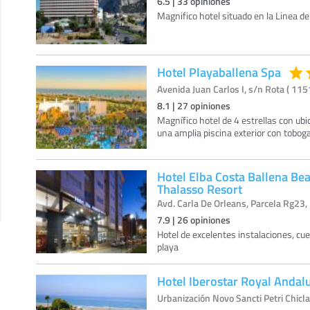
6.5
|
33
opiniones
Magnifico hotel situado en la Linea de
Hotel Playaballena Spa
Avenida Juan Carlos I, s/n Rota ( 1151
8.1
|
27
opiniones
Magnífico hotel de 4 estrellas con ubi
una amplia piscina exterior con tobo
Hotel Elba Costa Ballena Be
Thalasso Resort
Avd. Carla De Orleans, Parcela Rg23,
7.9
|
26
opiniones
Hotel de excelentes instalaciones, cu
playa
Hotel Iberostar Royal Andal
Urbanización Novo Sancti Petri Chiclan