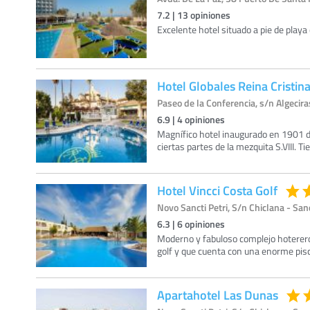
7.2
|
13
opiniones
Excelente hotel situado a pie de playa 
Hotel Globales Reina Cristin
Paseo de la Conferencia, s/n Algecira
6.9
|
4
opiniones
Magnífico hotel inaugurado en 1901 d
ciertas partes de la mezquita S.VIII. Ti
Hotel Vincci Costa Golf
Novo Sancti Petri, S/n Chiclana - Sanc
6.3
|
6
opiniones
Moderno y fabuloso complejo hoterero 
golf y que cuenta con una enorme piscin
Apartahotel Las Dunas